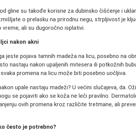
d gline su takođe korisne za dubinsko čišćenje i uklan
mišljate o prelasku na prirodnu negu, strpljivost je klju
 vreme, ali su dugoročno isplativi.
ljci nakon akni
ga jeste pojava tamnih madeža na licu, posebno na obr
esto nastaju nakon upaljenih mitesera ili potkožnih bubu
svaka promena na licu može biti posebno uočljiva.
akon upale nastaju madeži? U većini slučajeva, da. Ožil
ogu se pojaviti ako se koža ne leči pravilno. Dermatol
enju ovih promena kroz različite tretmane, ali preven
iko često je potrebno?