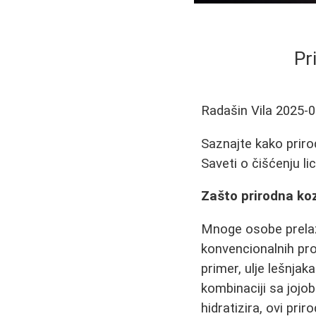
Pr
Radašin Vila
2025-0
Saznajte kako prir
Saveti o čišćenju lic
Zašto prirodna ko
Mnoge osobe prelaze
konvencionalnih pro
primer, ulje lešnja
kombinaciji sa jojo
hidratizira, ovi pri