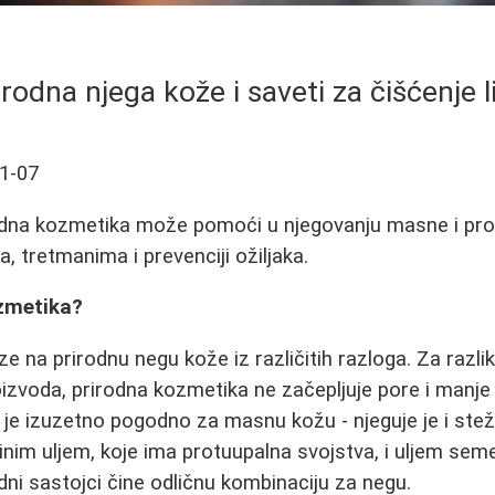
irodna njega kože i saveti za čišćenje l
1-07
odna kozmetika može pomoći u njegovanju masne i pro
a, tretmanima i prevenciji ožiljaka.
zmetika?
 na prirodnu negu kože iz različitih razloga. Za razli
izvoda, prirodna kozmetika ne začepljuje pore i manje i
ka je izuzetno pogodno za masnu kožu - njeguje je i ste
binim uljem, koje ima protuupalna svojstva, i uljem se
rodni sastojci čine odličnu kombinaciju za negu.