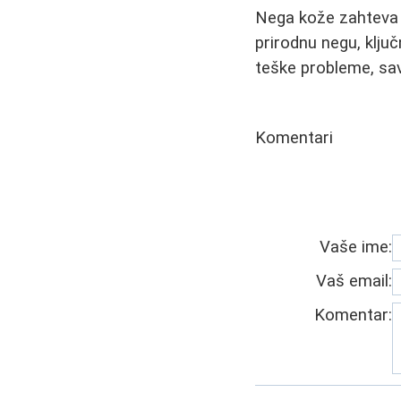
Nega kože zahteva st
prirodnu negu, klju
teške probleme, sa
Komentari
Vaše ime:
Vaš email:
Komentar: