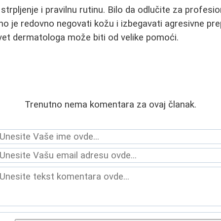
rpljenje i pravilnu rutinu. Bilo da odlučite za profesio
čno je redovno negovati kožu i izbegavati agresivne pr
vet dermatologa može biti od velike pomoći.
Trenutno nema komentara za ovaj članak.