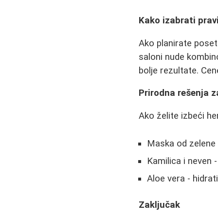
Kako izabrati prav
Ako planirate poseti
saloni nude kombino
bolje rezultate. Cen
Prirodna rešenja 
Ako želite izbeći he
Maska od zelene 
Kamilica i neven -
Aloe vera - hidrat
Zaključak