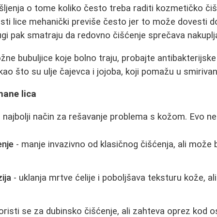
šljenja o tome koliko često treba raditi kozmetičko čiš
sti lice mehanički previše često jer to može dovesti do
gi pak smatraju da redovno čišćenje sprečava nakuplj
ne bubuljice koje bolno traju, probajte antibakterijske 
ao što su ulje čajevca i jojoba, koji pomažu u smirivan
mane lica
ajbolji način za rešavanje problema s kožom. Evo nek
enje
- manje invazivno od klasičnog čišćenja, ali može b
ija
- uklanja mrtve ćelije i poboljšava teksturu kože, al
oristi se za dubinsko čišćenje, ali zahteva oprez kod os