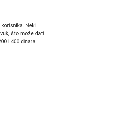
 korisnika. Neki
zvuk, što može dati
00 i 400 dinara.
: