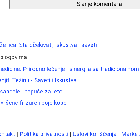
Slanje komentara
že lica: Šta očekivati, iskustva i saveti
 blogovima
edicine: Prirodno lečenje i sinergija sa tradicionaln
iti Težinu - Saveti i Iskustva
sandale i papuče za leto
vršene frizure i boje kose
ontakt
|
Politika privatnosti
|
Uslovi korišćenja
|
Marketi