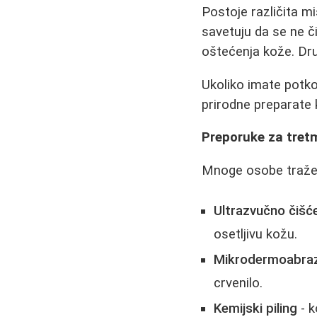
Postoje različita mi
savetuju da se ne či
oštećenja kože. Dru
Ukoliko imate potkož
prirodne preparate k
Preporuke za tret
Mnoge osobe traže n
Ultrazvučno čišć
osetljivu kožu.
Mikrodermoabraz
crvenilo.
Kemijski piling
- k