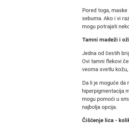
Pored toga, maske o
sebuma. Ako i vi raz
mogu potrajati neko
Tamni madeži i oži
Jedna od čestih bri
Ovi tamni flekovi č
veoma svetlu kožu, 
Da li je moguće da n
hiperpigmentacija m
mogu pomoći u smanj
najbolja opcija.
Čišćenje lica - kol