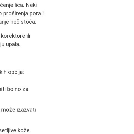
ćenje lica. Neki
 proširenja pora i
anje nečistoća.
korektore ili
ju upala.
ih opcija:
iti bolno za
i može izazvati
etljive kože.