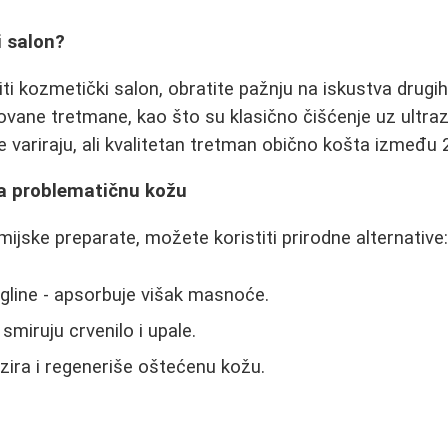
i salon?
ti kozmetički salon, obratite pažnju na iskustva drugih
vane tretmane, kao što su klasično čišćenje uz ultra
e variraju, ali kvalitetan tretman obično košta između 2
za problematičnu kožu
mijske preparate, možete koristiti prirodne alternative
gline - apsorbuje višak masnoće.
 smiruju crvenilo i upale.
izira i regeneriše oštećenu kožu.