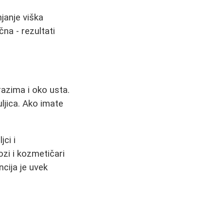
janje viška
čna - rezultati
azima i oko usta.
ljica. Ako imate
jci i
ozi i kozmetičari
cija je uvek