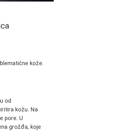
ica
blematične kože.
ku od
ritira kožu. Na
že pore. U
mena grožđa, koje