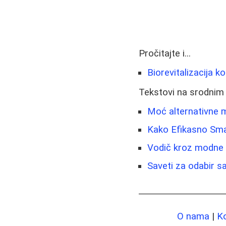
Pročitajte i...
Biorevitalizacija ko
Tekstovi na srodnim
Moć alternativne m
Kako Efikasno Smanj
Vodič kroz modne 
Saveti za odabir sa
O nama
|
K