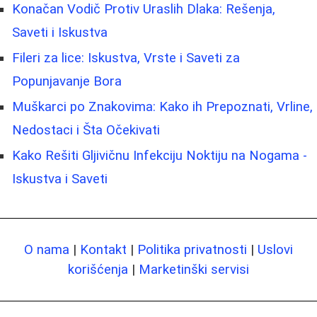
Konačan Vodič Protiv Uraslih Dlaka: Rešenja,
Saveti i Iskustva
Fileri za lice: Iskustva, Vrste i Saveti za
Popunjavanje Bora
Muškarci po Znakovima: Kako ih Prepoznati, Vrline,
Nedostaci i Šta Očekivati
Kako Rešiti Gljivičnu Infekciju Noktiju na Nogama -
Iskustva i Saveti
O nama
|
Kontakt
|
Politika privatnosti
|
Uslovi
korišćenja
|
Marketinški servisi