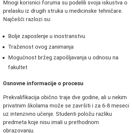
Mnogi korisnici foruma su podelili svoja iskustva o
prelasku iz drugih struka u medicinske tehničare.
Najčešći razlozi su:
Bolje zaposlenje u inostranstvu
Traženost ovog zanimanja
Mogućnost bržeg zapošljavanja u odnosu na
fakultet
Osnovne informacije o procesu
Prekvalifikacija obično traje dve godine, ali u nekim
privatnim školama može se završiti i za 6-8 meseci
uz intenzivno učenje. Studenti položu razliku
predmeta koje nisu imali u prethodnom
obrazovanju.