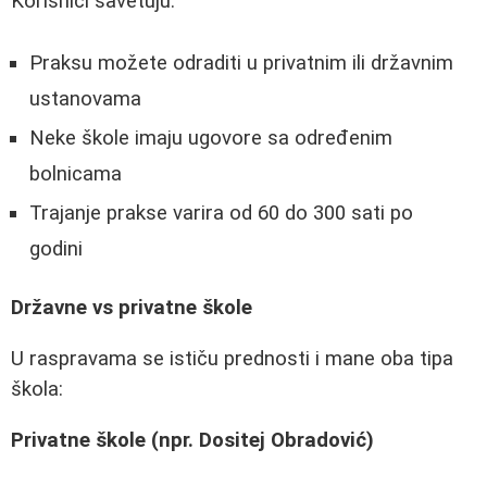
Korisnici savetuju:
Praksu možete odraditi u privatnim ili državnim
ustanovama
Neke škole imaju ugovore sa određenim
bolnicama
Trajanje prakse varira od 60 do 300 sati po
godini
Državne vs privatne škole
U raspravama se ističu prednosti i mane oba tipa
škola:
Privatne škole (npr. Dositej Obradović)