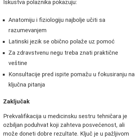
Iskustva polaznika pokazuju:
Anatomiju i fiziologiju najbolje učiti sa
razumevanjem
Latinski jezik se obično polaže uz pomoć
Za zdravstvenu negu treba znati praktične
veštine
Konsultacije pred ispite pomažu u fokusiranju na
ključna pitanja
Zaključak
Prekvalifikacija u medicinsku sestru tehničara je
ozbiljan poduhvat koji zahteva posvećenost, ali
može doneti dobre rezultate. Ključ je u pažljivom