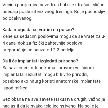
Većina pacijentica navodi da bol nije strašan, sličan
osećaju posle intenzivnog treninga. Bolje podnošljiv
od očekivanog.
Kada mogu da se vratim na posao?
Žene sa sedaćim poslovima mogu da se vrate za 3-
4 dana, dok za fizički zahtevnije poslove
preporučuje se pauza od 2-3 nedelje.
Da li će implantati izgledati prirodno?
Sa savremenim tehnikama i pravom veličinom
implantata, rezultati mogu biti vrlo prirodni,
posebno ako hirurg koristi anatomske implantate
ispod mišića.
Bez obzira na sve savete i iskustva drugih, važno je
naglasiti da je svako telo jedinstveno. Najbolje je