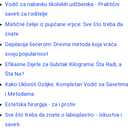
Vodič za nabavku školskih udžbenika - Praktični
saveti za roditelje
Matične ćelije iz pupčane vrpce: Sve što treba da
znate
Depilacija šećerom: Drevna metoda koja vraća
svoju popularnost
Efikasne Dijete za Gubitak Kilograma: Šta Radi, a
Šta Ne?
Kako Ukloniti Oziljke: Kompletan Vodič sa Savetima
i Metodama
Estetska hirurgija - za i protiv
Sve što treba da znate o labioplastici - Iskustva i
saveti