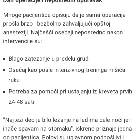
Dan operacije i neposredni oporavak
Mnoge pacijentice opisuju da je sama operacija
prošla brzo i bezbolno zahvaljujući opštoj
anesteziji. Najčešći osećaji neposredno nakon
intervencije su:
Blago zatezanje u predelu grudi
Osećaj kao posle intenzivnog treninga mišića
ruku
Potreba za pomoći pri ustajanju iz kreveta prvih
24-48 sati
"Najteži deo je bilo ležanje na leđima cele noći jer
inače spavam na stomaku", iskreno priznaje jedna
od pacijentica. Bolovi su uglavnom podnošljivi i