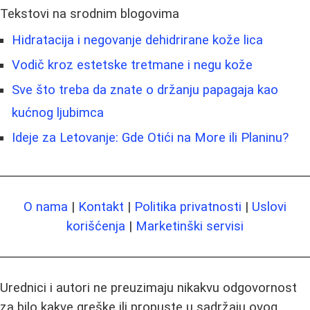
Tekstovi na srodnim blogovima
Hidratacija i negovanje dehidrirane kože lica
Vodič kroz estetske tretmane i negu kože
Sve što treba da znate o držanju papagaja kao
kućnog ljubimca
Ideje za Letovanje: Gde Otići na More ili Planinu?
O nama
|
Kontakt
|
Politika privatnosti
|
Uslovi
korišćenja
|
Marketinški servisi
Urednici i autori ne preuzimaju nikakvu odgovornost
za bilo kakve greške ili propuste u sadržaju ovog