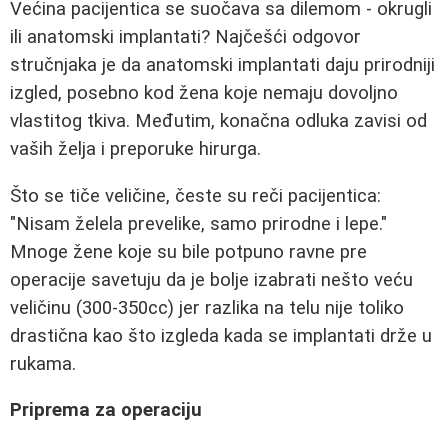
Većina pacijentica se suočava sa dilemom - okrugli
ili anatomski implantati? Najčešći odgovor
stručnjaka je da anatomski implantati daju prirodniji
izgled, posebno kod žena koje nemaju dovoljno
vlastitog tkiva. Međutim, konačna odluka zavisi od
vaših želja i preporuke hirurga.
Što se tiče veličine, česte su reči pacijentica:
"Nisam želela prevelike, samo prirodne i lepe."
Mnoge žene koje su bile potpuno ravne pre
operacije savetuju da je bolje izabrati nešto veću
veličinu (300-350cc) jer razlika na telu nije toliko
drastična kao što izgleda kada se implantati drže u
rukama.
Priprema za operaciju