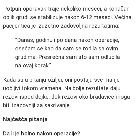
Potpun oporavak traje nekoliko meseci, a konačan
oblik grudi se stabilizuje nakon 6-12 meseci. Većina
pacijentica je izuzetno zadovoljna rezultatima:
"Danas, godinu i po dana nakon operacije,
osećam se kao da sam se rodila sa ovim
grudima. Presrećna sam što sam odlučila
na ovaj korak."
Kada su u pitanju ožiljci, oni postaju sve manje
uočljivi tokom vremena. Najbolje rezultate daju
rezovi ispod dojke, dok rezovi oko bradavice mogu
biti izazovniji za sakrivanje.
Najčešća pitanja
Da li je bolno nakon operacije?