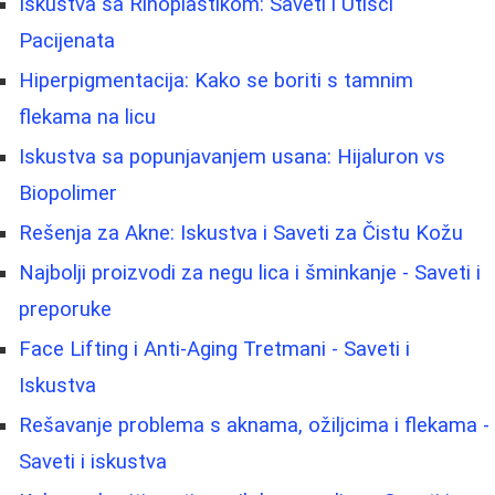
Iskustva sa Rinoplastikom: Saveti i Utisci
Pacijenata
Hiperpigmentacija: Kako se boriti s tamnim
flekama na licu
Iskustva sa popunjavanjem usana: Hijaluron vs
Biopolimer
Rešenja za Akne: Iskustva i Saveti za Čistu Kožu
Najbolji proizvodi za negu lica i šminkanje - Saveti i
preporuke
Face Lifting i Anti-Aging Tretmani - Saveti i
Iskustva
Rešavanje problema s aknama, ožiljcima i flekama -
Saveti i iskustva