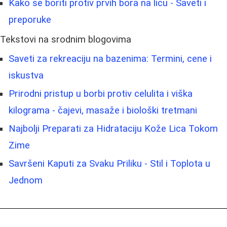
Kako se boriti protiv prvih bora na licu - Saveti i
preporuke
Tekstovi na srodnim blogovima
Saveti za rekreaciju na bazenima: Termini, cene i
iskustva
Prirodni pristup u borbi protiv celulita i viška
kilograma - čajevi, masaže i biološki tretmani
Najbolji Preparati za Hidrataciju Kože Lica Tokom
Zime
Savršeni Kaputi za Svaku Priliku - Stil i Toplota u
Jednom