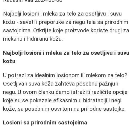
Najbolji losioni i mleka za telo za osetljivu i suvu
kožu - saveti i preporuke za negu tela sa prirodnim
sastojcima. Otkrijte koje proizvode koriste drugi za
mekanu i hidriranu kožu.
Najbolji losioni i mleka za telo za osetljivu i suvu
kožu
U potrazi za idealnim losionom ili mlekom za telo?
Osetljiva i suva koža zahteva posebnu pažnju i
negu. U ovom članku ćemo istražiti različite opcije
koje su se pokazale efikasnim u hidrataciji i negi
kože, sa posebnim osvrtom na prirodne sastojke.
Losioni sa prirodnim sastojcima