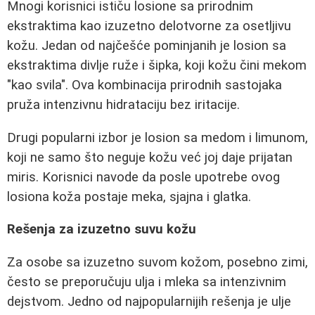
Mnogi korisnici ističu losione sa prirodnim
ekstraktima kao izuzetno delotvorne za osetljivu
kožu. Jedan od najčešće pominjanih je losion sa
ekstraktima divlje ruže i šipka, koji kožu čini mekom
"kao svila". Ova kombinacija prirodnih sastojaka
pruža intenzivnu hidrataciju bez iritacije.
Drugi popularni izbor je losion sa medom i limunom,
koji ne samo što neguje kožu već joj daje prijatan
miris. Korisnici navode da posle upotrebe ovog
losiona koža postaje meka, sjajna i glatka.
Rešenja za izuzetno suvu kožu
Za osobe sa izuzetno suvom kožom, posebno zimi,
često se preporučuju ulja i mleka sa intenzivnim
dejstvom. Jedno od najpopularnijih rešenja je ulje