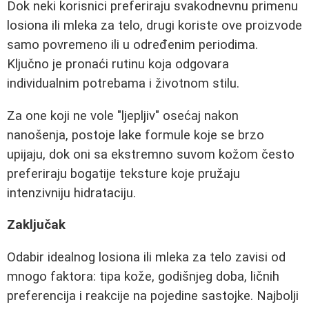
Dok neki korisnici preferiraju svakodnevnu primenu
losiona ili mleka za telo, drugi koriste ove proizvode
samo povremeno ili u određenim periodima.
Ključno je pronaći rutinu koja odgovara
individualnim potrebama i životnom stilu.
Za one koji ne vole "ljepljiv" osećaj nakon
nanošenja, postoje lake formule koje se brzo
upijaju, dok oni sa ekstremno suvom kožom često
preferiraju bogatije teksture koje pružaju
intenzivniju hidrataciju.
Zaključak
Odabir idealnog losiona ili mleka za telo zavisi od
mnogo faktora: tipa kože, godišnjeg doba, ličnih
preferencija i reakcije na pojedine sastojke. Najbolji