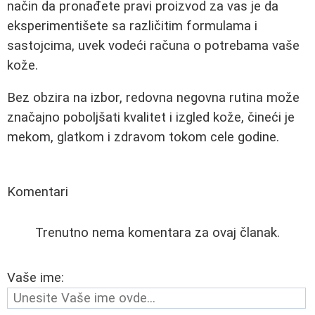
način da pronađete pravi proizvod za vas je da
eksperimentišete sa različitim formulama i
sastojcima, uvek vodeći računa o potrebama vaše
kože.
Bez obzira na izbor, redovna negovna rutina može
značajno poboljšati kvalitet i izgled kože, čineći je
mekom, glatkom i zdravom tokom cele godine.
Komentari
Trenutno nema komentara za ovaj članak.
Vaše ime: