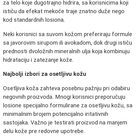
za telo koje dugotrajno hidrira, sa korisnicima koji
ističu da efekat mekoće traje znatno duže nego
kod standardnih losiona.
Neki korisnici sa suvom kožom preferiraju formule
sa javorovim sirupom ili avokadom, dok drugi ističu
prednosti dvoložnih mineralnih ulja koja kombinuju
hidrataciju i zatezanje kože.
Najbolji izbori za osetljivu kožu
Osetljiva koža zahteva posebnu pažnju pri odabiru
negovnih proizvoda. Mnogi korisnici preporučuju
losione specijalno formulirane za osetljivu kožu, sa
minimalnim brojem potencijalno iritativnih
sastojaka. Važno je testirati proizvod na manjem
delu kože pre redovne upotrebe.