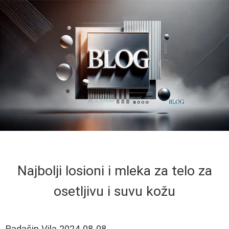
Najbolji losioni i mleka za telo za
osetljivu i suvu kožu
Radašin Vila
2024-08-08