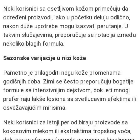
Neki korisnici sa osetljivom kožom primećuju da
određeni proizvodi, iako u početku deluju odlično,
nakon duže upotrebe mogu izazvati perutanje. U
takvim slučajevima, preporučuje se rotacija između
nekoliko blagih formula.
Sezonske varijacije u nizi kože
Pametno je prilagoditi negu kože promenama
godišnjih doba. Zimi se često preporučuju bogatije
formule sa intenzivnijim dejstvom, dok leti mnogi
preferiraju lakše losione sa svetlucavim efektima ili
osvežavajućim mirisima.
Neki korisnici za letnji period biraju proizvode sa
kokosovim mlekom ili ekstraktima tropskog voća,
dok zimi preferiraju formule sa masnim kiselinama