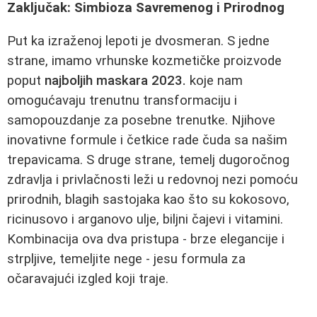
Zaključak: Simbioza Savremenog i Prirodnog
Put ka izraženoj lepoti je dvosmeran. S jedne
strane, imamo vrhunske kozmetičke proizvode
poput
najboljih maskara 2023.
koje nam
omogućavaju trenutnu transformaciju i
samopouzdanje za posebne trenutke. Njihove
inovativne formule i četkice rade čuda sa našim
trepavicama. S druge strane, temelj dugoročnog
zdravlja i privlačnosti leži u redovnoj nezi pomoću
prirodnih, blagih sastojaka kao što su kokosovo,
ricinusovo i arganovo ulje, biljni čajevi i vitamini.
Kombinacija ova dva pristupa - brze elegancije i
strpljive, temeljite nege - jesu formula za
očaravajući izgled koji traje.