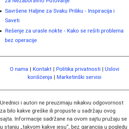
za Nezaboravno Putovanje
Savršene Haljine za Svaku Priliku - Inspiracija i
Saveti
Rešenje za urasle nokte - Kako se rešiti problema
bez operacije
O nama
|
Kontakt
|
Politika privatnosti
|
Uslovi
korišćenja
|
Marketinški servisi
Urednici i autori ne preuzimaju nikakvu odgovornost
za bilo kakve greške ili propuste u sadržaju ovog
sajta. Informacije sadržane na ovom sajtu pružaju se
u stanju „takvom kakve jesu“, bez garancija u pogledu