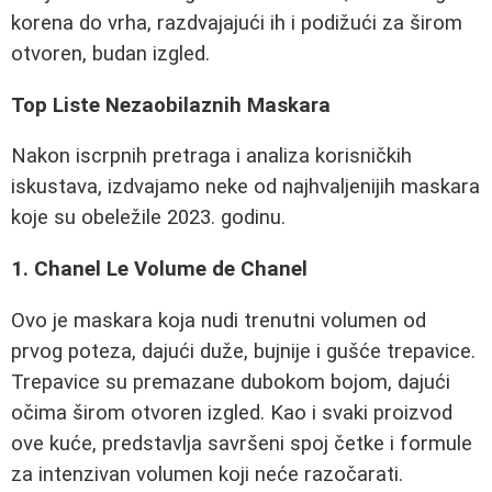
korena do vrha, razdvajajući ih i podižući za širom
otvoren, budan izgled.
Top Liste Nezaobilaznih Maskara
Nakon iscrpnih pretraga i analiza korisničkih
iskustava, izdvajamo neke od najhvaljenijih maskara
koje su obeležile 2023. godinu.
1. Chanel Le Volume de Chanel
Ovo je maskara koja nudi trenutni volumen od
prvog poteza, dajući duže, bujnije i gušće trepavice.
Trepavice su premazane dubokom bojom, dajući
očima širom otvoren izgled. Kao i svaki proizvod
ove kuće, predstavlja savršeni spoj četke i formule
za intenzivan volumen koji neće razočarati.