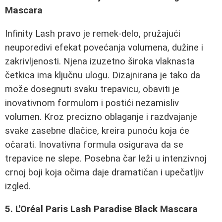
Mascara
Infinity Lash pravo je remek-delo, pružajući
neuporedivi efekat povećanja volumena, dužine i
zakrivljenosti. Njena izuzetno široka vlaknasta
četkica ima ključnu ulogu. Dizajnirana je tako da
može dosegnuti svaku trepavicu, obaviti je
inovativnom formulom i postići nezamisliv
volumen. Kroz precizno oblaganje i razdvajanje
svake zasebne dlačice, kreira punoću koja će
očarati. Inovativna formula osigurava da se
trepavice ne slepe. Posebna čar leži u intenzivnoj
crnoj boji koja očima daje dramatičan i upečatljiv
izgled.
5. L'Oréal Paris Lash Paradise Black Mascara