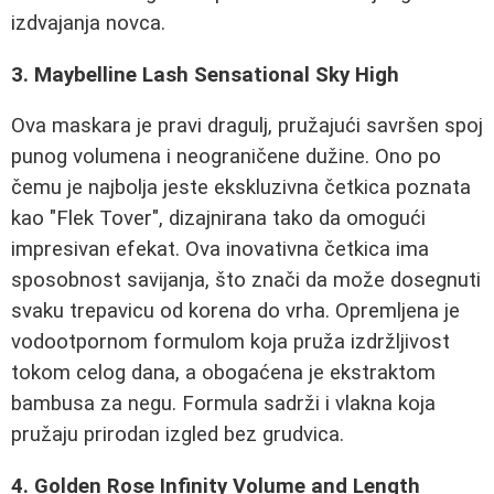
izdvajanja novca.
3. Maybelline Lash Sensational Sky High
Ova maskara je pravi dragulj, pružajući savršen spoj
punog volumena i neograničene dužine. Ono po
čemu je najbolja jeste ekskluzivna četkica poznata
kao "Flek Tover", dizajnirana tako da omogući
impresivan efekat. Ova inovativna četkica ima
sposobnost savijanja, što znači da može dosegnuti
svaku trepavicu od korena do vrha. Opremljena je
vodootpornom formulom koja pruža izdržljivost
tokom celog dana, a obogaćena je ekstraktom
bambusa za negu. Formula sadrži i vlakna koja
pružaju prirodan izgled bez grudvica.
4. Golden Rose Infinity Volume and Length