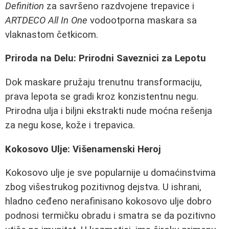
Definition
za savršeno razdvojene trepavice i
ARTDECO All In One
vodootporna maskara sa
vlaknastom četkicom.
Priroda na Delu: Prirodni Saveznici za Lepotu
Dok maskare pružaju trenutnu transformaciju,
prava lepota se gradi kroz konzistentnu negu.
Prirodna ulja i biljni ekstrakti nude moćna rešenja
za negu kose, kože i trepavica.
Kokosovo Ulje: Višenamenski Heroj
Kokosovo ulje je sve popularnije u domaćinstvima
zbog višestrukog pozitivnog dejstva. U ishrani,
hladno ceđeno nerafinisano kokosovo ulje dobro
podnosi termičku obradu i smatra se da pozitivno