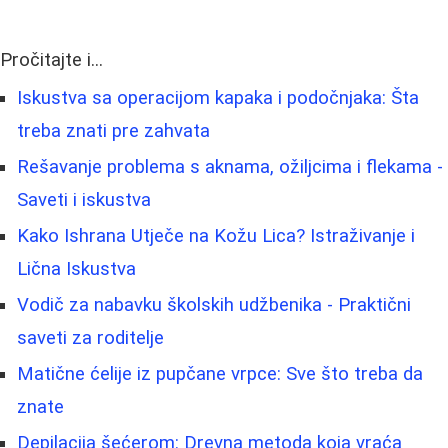
Pročitajte i...
Iskustva sa operacijom kapaka i podočnjaka: Šta
treba znati pre zahvata
Rešavanje problema s aknama, ožiljcima i flekama -
Saveti i iskustva
Kako Ishrana Utječe na Kožu Lica? Istraživanje i
Lična Iskustva
Vodič za nabavku školskih udžbenika - Praktični
saveti za roditelje
Matične ćelije iz pupčane vrpce: Sve što treba da
znate
Depilacija šećerom: Drevna metoda koja vraća