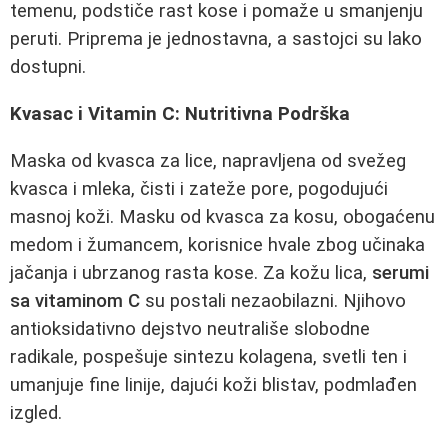
temenu, podstiče rast kose i pomaže u smanjenju
peruti. Priprema je jednostavna, a sastojci su lako
dostupni.
Kvasac i Vitamin C: Nutritivna Podrška
Maska od kvasca za lice, napravljena od svežeg
kvasca i mleka, čisti i zateže pore, pogodujući
masnoj koži. Masku od kvasca za kosu, obogaćenu
medom i žumancem, korisnice hvale zbog učinaka
jačanja i ubrzanog rasta kose. Za kožu lica,
serumi
sa vitaminom C
su postali nezaobilazni. Njihovo
antioksidativno dejstvo neutrališe slobodne
radikale, pospešuje sintezu kolagena, svetli ten i
umanjuje fine linije, dajući koži blistav, podmlađen
izgled.