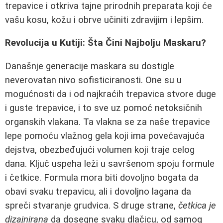
trepavice i otkriva tajne prirodnih preparata koji će
vašu kosu, kožu i obrve učiniti zdravijim i lepšim.
Revolucija u Kutiji: Šta Čini Najbolju Maskaru?
Današnje generacije maskara su dostigle
neverovatan nivo sofisticiranosti. One su u
mogućnosti da i od najkraćih trepavica stvore duge
i guste trepavice, i to sve uz pomoć netoksičnih
organskih vlakana. Ta vlakna se za naše trepavice
lepe pomoću vlažnog gela koji ima povećavajuća
dejstva, obezbeđujući volumen koji traje celog
dana. Ključ uspeha leži u savršenom spoju formule
i četkice. Formula mora biti dovoljno bogata da
obavi svaku trepavicu, ali i dovoljno lagana da
spreči stvaranje grudvica. S druge strane,
četkica je
dizajnirana
da dosegne svaku dlačicu, od samog