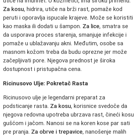
utiče na imunitet. U kozmetici, ima široku primenu.
Za kosu
, hidrira, utiče na brži rast, pomaže kod
peruti i oporavlja ispucale krajeve. Može se koristiti
kao maska ili dodati u šampon.
Za lice
, smatra se
da usporava proces starenja, smanjuje infekcije i
pomaže u ublažavanju akni. Međutim, osobe sa
masnom kožom treba da budu oprezne jer može
začepljivati pore. Njegova prednost je široka
dostupnost i pristupačna cena.
Ricinusovo Ulje: Pokretač Rasta
Ricinusovo ulje je legendarni preparat za
podsticanje rasta.
Za kosu
, korisnice svedoče da
njegova redovna upotreba ubrzava rast, čineći kosu
gušćom i jačom. Nanosi se na koren kose par sati
pre pranja.
Za obrve i trepavice
, nanošenje malih