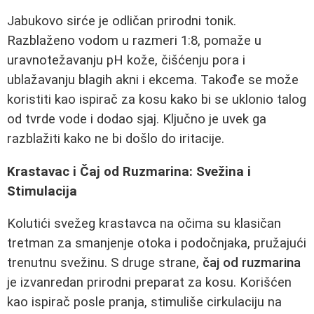
Jabukovo sirće je odličan prirodni tonik.
Razblaženo vodom u razmeri 1:8, pomaže u
uravnotežavanju pH kože, čišćenju pora i
ublažavanju blagih akni i ekcema. Takođe se može
koristiti kao ispirač za kosu kako bi se uklonio talog
od tvrde vode i dodao sjaj. Ključno je uvek ga
razblažiti kako ne bi došlo do iritacije.
Krastavac i Čaj od Ruzmarina: Svežina i
Stimulacija
Kolutići svežeg krastavca na očima su klasičan
tretman za smanjenje otoka i podočnjaka, pružajući
trenutnu svežinu. S druge strane,
čaj od ruzmarina
je izvanredan prirodni preparat za kosu. Korišćen
kao ispirač posle pranja, stimuliše cirkulaciju na