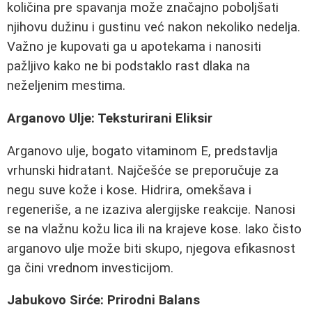
količina pre spavanja može značajno poboljšati
njihovu dužinu i gustinu već nakon nekoliko nedelja.
Važno je kupovati ga u apotekama i nanositi
pažljivo kako ne bi podstaklo rast dlaka na
neželjenim mestima.
Arganovo Ulje: Teksturirani Eliksir
Arganovo ulje, bogato vitaminom E, predstavlja
vrhunski hidratant. Najčešće se preporučuje za
negu suve kože i kose. Hidrira, omekšava i
regeneriše, a ne izaziva alergijske reakcije. Nanosi
se na vlažnu kožu lica ili na krajeve kose. Iako čisto
arganovo ulje može biti skupo, njegova efikasnost
ga čini vrednom investicijom.
Jabukovo Sirće: Prirodni Balans