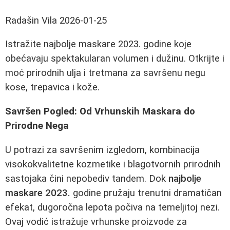
Radašin Vila
2026-01-25
Istražite najbolje maskare 2023. godine koje
obećavaju spektakularan volumen i dužinu. Otkrijte i
moć prirodnih ulja i tretmana za savršenu negu
kose, trepavica i kože.
Savršen Pogled: Od Vrhunskih Maskara do
Prirodne Nega
U potrazi za savršenim izgledom, kombinacija
visokokvalitetne kozmetike i blagotvornih prirodnih
sastojaka čini nepobediv tandem. Dok
najbolje
maskare 2023.
godine pružaju trenutni dramatičan
efekat, dugoročna lepota počiva na temeljitoj nezi.
Ovaj vodić istražuje vrhunske proizvode za