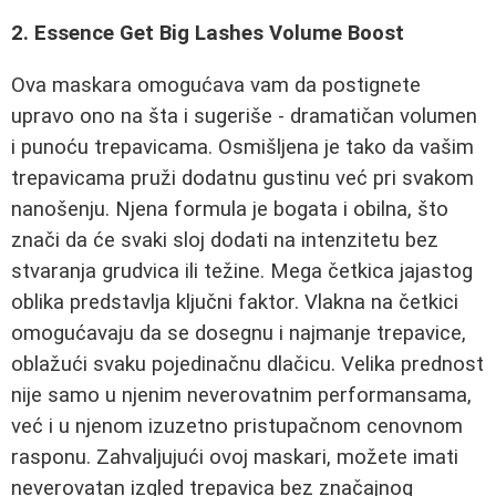
2. Essence Get Big Lashes Volume Boost
Ova maskara omogućava vam da postignete
upravo ono na šta i sugeriše - dramatičan volumen
i punoću trepavicama. Osmišljena je tako da vašim
trepavicama pruži dodatnu gustinu već pri svakom
nanošenju. Njena formula je bogata i obilna, što
znači da će svaki sloj dodati na intenzitetu bez
stvaranja grudvica ili težine. Mega četkica jajastog
oblika predstavlja ključni faktor. Vlakna na četkici
omogućavaju da se dosegnu i najmanje trepavice,
oblažući svaku pojedinačnu dlačicu. Velika prednost
nije samo u njenim neverovatnim performansama,
već i u njenom izuzetno pristupačnom cenovnom
rasponu. Zahvaljujući ovoj maskari, možete imati
neverovatan izgled trepavica bez značajnog