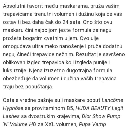
Apsolutni favorit među maskarama, pruža vašim
trepavicama trenutni volumen i dužinu koja će vas
ostaviti bez daha čak do 24 sata. Ono što ovu
maskaru čini najboljom jeste formula za negu
prožeta bogatim cvetnim uljem. Ovo ulje
omogućava ultra meko nanošenje i pruža dodatnu
negu, čineći trepavice nežnim. Rezultat je savršeno
oblikovan izgled trepavica koji izgleda punije i
luksuznije. Njena izuzetno dugotrajna formula
obezbeđuje da volumen i dužina vaših trepavica
traju bez popuštanja.
Ostale vredne pažnje su i maskare poput
Lancôme
Hypnôse
sa provitaminom B5,
HUDA BEAUTY Legit
Lashes
sa dvostrukim krajevima,
Dior Show Pump
'N' Volume HD
za XXL volumen,
Pupa Vamp