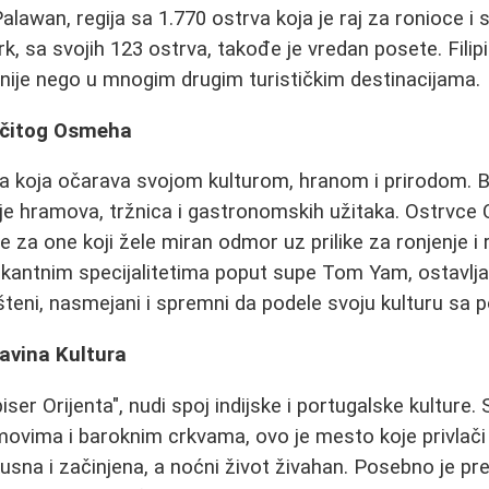
alawan, regija sa 1.770 ostrva koja je raj za ronioce i 
k, sa svojih 123 ostrva, takođe je vredan posete. Filipi
nije nego u mnogim drugim turističkim destinacijama.
ečitog Osmeha
ija koja očarava svojom kulturom, hranom i prirodom. 
e hramova, tržnica i gastronomskih užitaka. Ostrvce 
 za one koji žele miran odmor uz prilike za ronjenje i 
pikantnim specijalitetima poput supe Tom Yam, ostavl
ušteni, nasmejani i spremni da podele svoju kulturu sa 
avina Kultura
ser Orijenta", nudi spoj indijske i portugalske kulture.
ovima i baroknim crkvama, ovo je mesto koje privlači r
usna i začinjena, a noćni život živahan. Posebno je pre