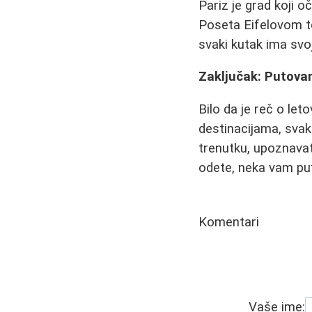
Pariz je grad koji
Poseta Eifelovom to
svaki kutak ima svoj
Zaključak: Putovan
Bilo da je reč o let
destinacijama, sva
trenutku, upoznavat
odete, neka vam pu
Komentari
Vaše ime: