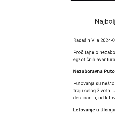
Najbol
Radašin Vila
2024-0
Pročitajte o nezabo
egzotičnih avantura 
Nezaboravna Putov
Putovanja su nešto
traju celog života.
destinacija, od let
Letovanje u Ulcinj