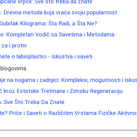
pupčane vrpce: Sve što treba da znate
m: Drevna metoda koja vraća svoju popularnost
 Gubitak Kilograma: Šta Radi, a Šta Ne?
ljke: Kompletan Vodič sa Savetima i Metodama
 za i protiv
ate o labioplastici - Iskustva i saveti
 blogovima
ije na nogama i zadnjici: Kompleksi, mogućnosti i isku
č kroz Estetske Tretmane i Zimsku Regeneraciju
ca: Sve Što Treba Da Znate
? Priče i Saveti o Različitim Vrstama Fizičke Aktivno