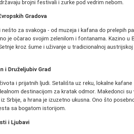
državaju brojni festivali i zurke pod vedrim nebom.
 Evropskih Gradova
di nešto za svakoga - od muzeja i kafana do prelepih pa
ebno je očarao svojim zelenilom i fontanama. Kazino u 
etnje kroz šume i uživanje u tradicionalnoj austrijskoj k
n i Druželjubiv Grad
ivota i prijatnih ljudi. Setališta uz reku, lokalne kafane 
idealnom destinacijom za kratak odmor. Makedonci su 
z Srbije, a hrana je izuzetno ukusna. Ono što posebno
esta sa bogatom istorijom.
sti i Ljubavi