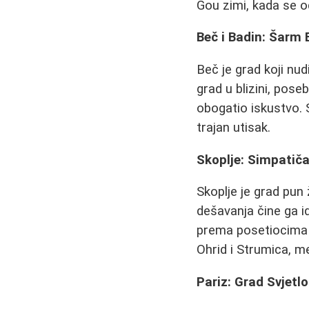
Gou zimi, kada se o
Beč i Badin: Šarm
Beč je grad koji nu
grad u blizini, pos
obogatio iskustvo. S
trajan utisak.
Skoplje: Simpatiča
Skoplje je grad pun ž
dešavanja čine ga 
prema posetiocima i
Ohrid i Strumica, m
Pariz: Grad Svjetlo