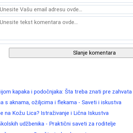
Slanje komentara
ijom kapaka i podočnjaka: Šta treba znati pre zahvata
 s aknama, ožiljcima i flekama - Saveti i iskustva
e na Kožu Lica? Istraživanje i Lična Iskustva
olskih udžbenika - Praktični saveti za roditelje