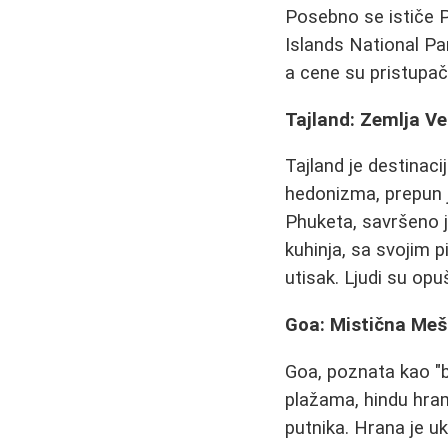
Posebno se ističe P
Islands National Par
a cene su pristupač
Tajland: Zemlja V
Tajland je destinac
hedonizma, prepun j
Phuketa, savršeno je
kuhinja, sa svojim 
utisak. Ljudi su op
Goa: Mistična Meš
Goa, poznata kao "bi
plažama, hindu hram
putnika. Hrana je uk