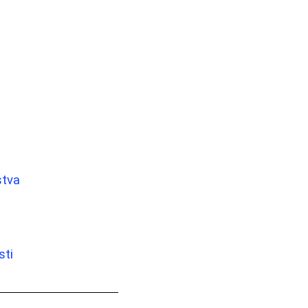
stva
sti