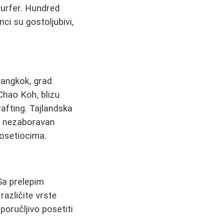
surfer. Hundred
nci su gostoljubivi,
Bangkok, grad
Chao Koh, blizu
rafting. Tajlandska
ja nezaboravan
posetiocima.
 Sa prelepim
azličite vrste
poručljivo posetiti