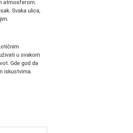
om atmosferom.
sak. Svaka ulica,
jim.
zotičnim
uživati u svakom
ivot. Gde god da
m iskustvima.