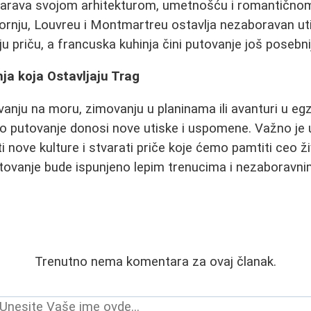
 očarava svojom arhitekturom, umetnošću i romantičn
rnju, Louvreu i Montmartreu ostavlja nezaboravan uti
u priču, a francuska kuhinja čini putovanje još posebni
ja koja Ostavljaju Trag
ovanju na moru, zimovanju u planinama ili avanturi u eg
ko putovanje donosi nove utiske i uspomene. Važno je 
i nove kulture i stvarati priče koje ćemo pamtiti ceo ž
tovanje bude ispunjeno lepim trenucima i nezaboravni
Trenutno nema komentara za ovaj članak.