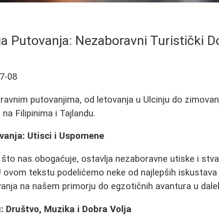
ja Putovanja: Nezaboravni Turistički Dož
7-08
ravnim putovanjima, od letovanja u Ulcinju do zimovanj
na Filipinima i Tajlandu.
anja: Utisci i Uspomene
 što nas obogaćuje, ostavlja nezaboravne utiske i st
 U ovom tekstu podelićemo neke od najlepših iskustava s
ovanja na našem primorju do egzotičnih avantura u dal
u: Društvo, Muzika i Dobra Volja