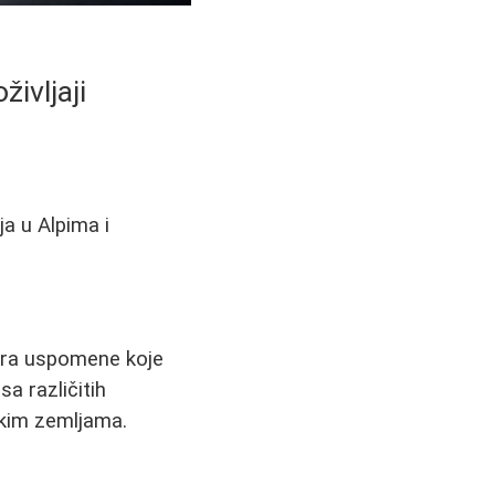
ivljaji
a u Alpima i
vara uspomene koje
a različitih
ekim zemljama.