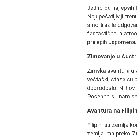
Jedno od najlepših l
Najupečatljiviji tre
smo tražile odgovar
fantastična, a atmo
prelepih uspomena.
Zimovanje u Austri
Zimska avantura u Au
veštački, staze su b
dobrodošlo. Njihov d
Posebno su nam se d
Avantura na Filipin
Filipini su zemlja k
zemlja ima preko 7.