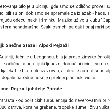
etovanja bilo je u Ulcinju, gde smo se odlično proveli 
nuci bili su oni dok smo se spremale za izlazak - haos, s
ajuću odeću, nakit i šminku. Muzika uživo u klubu "Cap
sfera nenadmašna. Svaki osmeh, pa čak i onaj mrki po
ji: Snežne Staze i Alpski Pejzaži
striji, tačnije u Leogangu, bila je pravo zimsko čarolij
ile odlične, a austrijski ljubazni domaćini učinili su d
ijalekat je bio malo izazovan, ali deo je autentičnog al
opale narodne nošnje i prelepi planinski vidici.
ima: Raj za Ljubitelje Prirode
ontrasta - od političkih turbulencija do neverovatnih pri
000 ostrva, koralne grebene, tropske šume i živu vulka