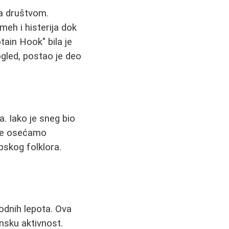
sa društvom.
meh i histerija dok
tain Hook" bila je
gled, postao je deo
a. Iako je sneg bio
a se osećamo
pskog folklora.
rodnih lepota. Ova
nsku aktivnost.