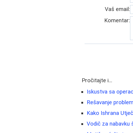
Vaš email:
Komentar:
Pročitajte i...
Iskustva sa operac
Rešavanje problema
Kako Ishrana Utječ
Vodič za nabavku šk