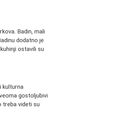
rkova. Badin, mali
Badinu dodatno je
uhinji ostavili su
i kulturna
veoma gostoljubivi
 treba videti su