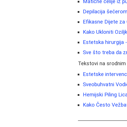
Matične ćelije iz 
Depilacija šećero
Efikasne Dijete za
Kako Ukloniti Ozi
Estetska hirurgija -
Sve što treba da zn
Tekstovi na srodnim
Estetske intervenc
Sveobuhvatni Vodi
Hemijski Piling Li
Kako Često Vežbate