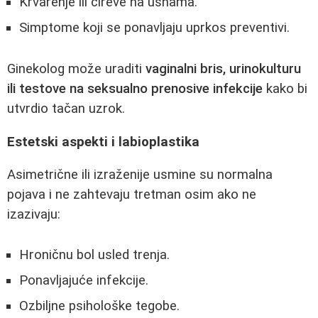
Krvarenje ili čireve na usnama.
Simptome koji se ponavljaju uprkos preventivi.
Ginekolog može uraditi
vaginalni bris, urinokulturu
ili testove na seksualno prenosive infekcije
kako bi
utvrdio tačan uzrok.
Estetski aspekti i labioplastika
Asimetrične ili izraženije usmine su normalna
pojava i ne zahtevaju tretman osim ako ne
izazivaju:
Hroničnu bol usled trenja.
Ponavljajuće infekcije.
Ozbiljne psihološke tegobe.