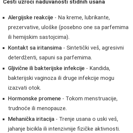
Česti uzroci naduvanosti stidnih usana
Alergijske reakcije
- Na kreme, lubrikante,
prezervative, uloške (posebno one sa parfemima
ili hemijskim sastojcima).
Kontakt sa iritansima
- Sintetički veš, agresivni
deterdženti, sapuni sa parfemima.
Gljivične ili bakterijske infekcije
- Kandida,
bakterijski vaginoza ili druge infekcije mogu
izazvati otok.
Hormonske promene
- Tokom menstruacije,
trudnoće ili menopauze.
Mehanička iritacija
- Trenje usana o uski veš,
jahanje bicikla ili intenzivnije fizičke aktivnosti.