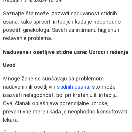
Saznajte šta može izazvati naduvanost stidnih
usana, kako sprečiti iritacije i kada je neophodno
posetiti ginekologa. Saveti za intimanu higijenu i
rešavanje problema.
Naduvane i osetljive stidne usne: Uzroci i rešenja
Uvod
Mnoge žene se suočavaju sa problemom
naduvenih ili osetljivih
stidnih usana
, što može
izazvati nelagodnost, bol pri kretanju ili iritaciju.
Ovaj članak objašnjava potencijalne uzroke,
preventivne mere i kada je neophodno konsultovati
lekara.