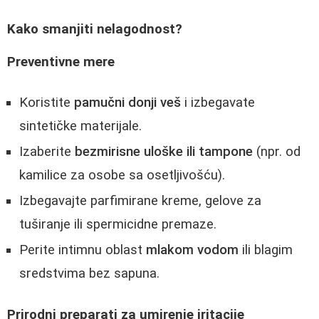
Kako smanjiti nelagodnost?
Preventivne mere
Koristite
pamučni donji veš
i izbegavate
sintetičke materijale.
Izaberite
bezmirisne uloške ili tampone
(npr. od
kamilice za osobe sa osetljivošću).
Izbegavajte parfimirane kreme, gelove za
tuširanje ili spermicidne premaze.
Perite intimnu oblast
mlakom vodom
ili blagim
sredstvima bez sapuna.
Prirodni preparati za umirenje iritacije