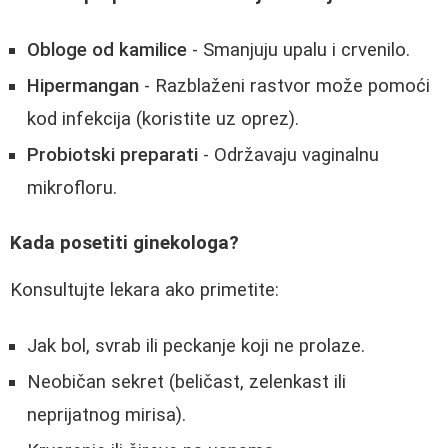
Obloge od kamilice
- Smanjuju upalu i crvenilo.
Hipermangan
- Razblaženi rastvor može pomoći
kod infekcija (koristite uz oprez).
Probiotski preparati
- Održavaju vaginalnu
mikrofloru.
Kada posetiti ginekologa?
Konsultujte lekara ako primetite:
Jak bol, svrab ili peckanje koji ne prolaze.
Neobičan sekret (beličast, zelenkast ili
neprijatnog mirisa).