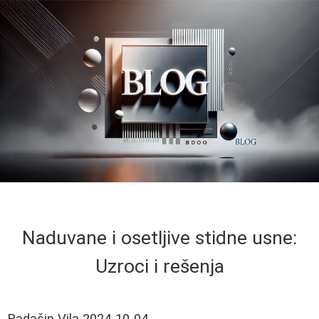
Naduvane i osetljive stidne usne:
Uzroci i rešenja
Radašin Vila
2024-10-04