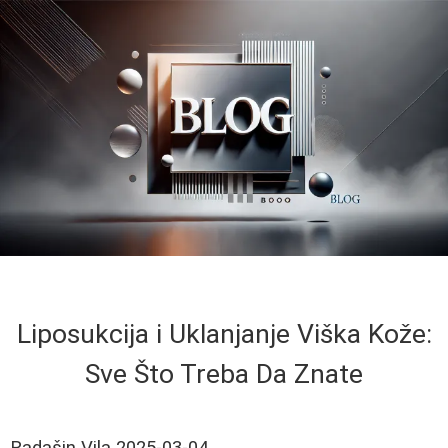
Liposukcija i Uklanjanje Viška Kože:
Sve Što Treba Da Znate
Radašin Vila
2025-03-04