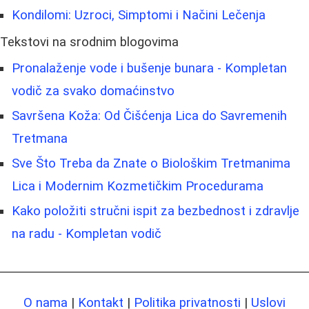
Kondilomi: Uzroci, Simptomi i Načini Lečenja
Tekstovi na srodnim blogovima
Pronalaženje vode i bušenje bunara - Kompletan
vodič za svako domaćinstvo
Savršena Koža: Od Čišćenja Lica do Savremenih
Tretmana
Sve Što Treba da Znate o Biološkim Tretmanima
Lica i Modernim Kozmetičkim Procedurama
Kako položiti stručni ispit za bezbednost i zdravlje
na radu - Kompletan vodič
O nama
|
Kontakt
|
Politika privatnosti
|
Uslovi