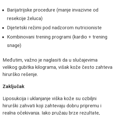
Barijatrijske procedure (manje invazivne od
resekcije želuca)
Dijetetski režimi pod nadzorom nutricioniste
Kombinovani trening programi (kardio + trening
snage)
Međutim, važno je naglasiti da u slučajevima
velikog gubitka kilograma, višak kože često zahteva
hirurško rešenje.
Zaključak
Liposukcija i uklanjanje viška kože su ozbiljni
hirurški zahvati koji zahtevaju dobru pripremu i
realna očekivanja. Iako pružaju brze rezultate,