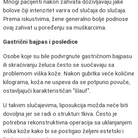
Mnogi pacijenti nakon zahvata doživljavaju jake
bolove čiji intenzitet varira od slučaja do slučaja.
Prema iskustvima, žene generalno bolje podnose
ovaj zahvat u poređenju sa muškarcima.
Gastrični bajpas i posledice
Osobe koje su bile podvrgnute gastričnom bajpasu
ili skraćivanju želuca često se suočavaju sa
problemom viška kože. Nakon gubitka veće količine
kilograma, koža ne uspeva da se potpuno povuče,
ostavljajući karakterističan "šlauf".
U takvim slučajevima, liposukcija možda neće biti
dovoljna jer se radi o strukturi tkiva. Često je
potrebna rekonstruktivna operacija sa uklanjanjem
viška kože kako bi se postigao željeni estetski i