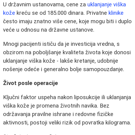
U državnim ustanovama, cene za
uklanjanje viška
kože
kreću se od 185.000 dinara. Privatne
klinike
često imaju znatno više cene, koje mogu biti i duplo
veće u odnosu na državne ustanove.
Mnogi pacijenti ističu da je investicija vredna, s
obzirom na poboljšanje kvaliteta života koje donosi
uklanjanje viška kože - lakše kretanje, udobnije
nošenje odeće i generalno bolje samopouzdanje.
Život posle operacije
Ključni faktor uspeha nakon liposukcije ili uklanjanja
viška kože je promena životnih navika. Bez
održavanja pravilne ishrane i redovne fizičke
aktivnosti, postoji veliki rizik od povratka kilograma.