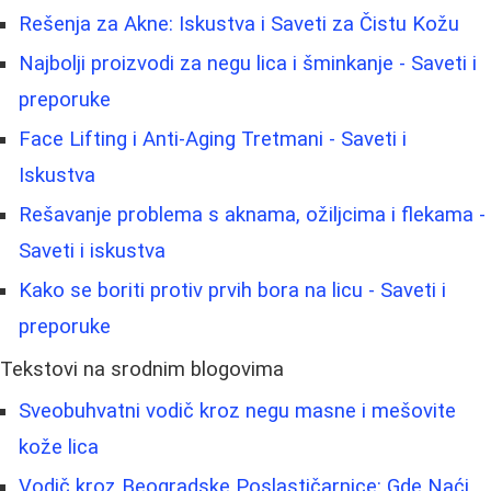
Rešenja za Akne: Iskustva i Saveti za Čistu Kožu
Najbolji proizvodi za negu lica i šminkanje - Saveti i
preporuke
Face Lifting i Anti-Aging Tretmani - Saveti i
Iskustva
Rešavanje problema s aknama, ožiljcima i flekama -
Saveti i iskustva
Kako se boriti protiv prvih bora na licu - Saveti i
preporuke
Tekstovi na srodnim blogovima
Sveobuhvatni vodič kroz negu masne i mešovite
kože lica
Vodič kroz Beogradske Poslastičarnice: Gde Naći