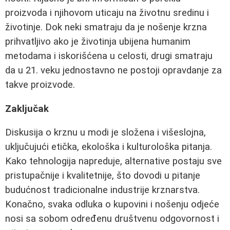
proizvoda i njihovom uticaju na životnu sredinu i
životinje. Dok neki smatraju da je nošenje krzna
prihvatljivo ako je životinja ubijena humanim
metodama i iskorišćena u celosti, drugi smatraju
da u 21. veku jednostavno ne postoji opravdanje za
takve proizvode.
Zaključak
Diskusija o krznu u modi je složena i višeslojna,
uključujući etička, ekološka i kulturološka pitanja.
Kako tehnologija napreduje, alternative postaju sve
pristupačnije i kvalitetnije, što dovodi u pitanje
budućnost tradicionalne industrije krznarstva.
Konačno, svaka odluka o kupovini i nošenju odjeće
nosi sa sobom određenu društvenu odgovornost i