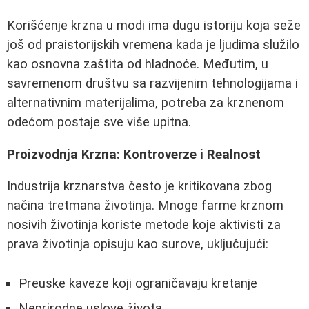
Korišćenje krzna u modi ima dugu istoriju koja seže
još od praistorijskih vremena kada je ljudima služilo
kao osnovna zaštita od hladnoće. Međutim, u
savremenom društvu sa razvijenim tehnologijama i
alternativnim materijalima, potreba za krznenom
odećom postaje sve više upitna.
Proizvodnja Krzna: Kontroverze i Realnost
Industrija krznarstva često je kritikovana zbog
načina tretmana životinja. Mnoge farme krznom
nosivih životinja koriste metode koje aktivisti za
prava životinja opisuju kao surove, uključujući:
Preuske kaveze koji ograničavaju kretanje
Neprirodne uslove života