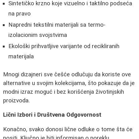
Sintetičko krzno koje vizuelno i taktilno podseća
na pravo
Napredni tekstilni materijali sa termo-
izolacionim svojstvima
Ekološki prihvatljive varijante od recikliranih
materijala
Mnogi dizajneri sve češće odlučuju da koriste ove
alternative u svojim kolekcijama, što pokazuje da je
modni izraz moguć i bez korišćenja životinjskih
proizvoda.
Lični Izbori i Društvena Odgovornost
Konačno, svako donosi lične odluke o tome šta će
nositi. Ključno je biti informisan o poreklu