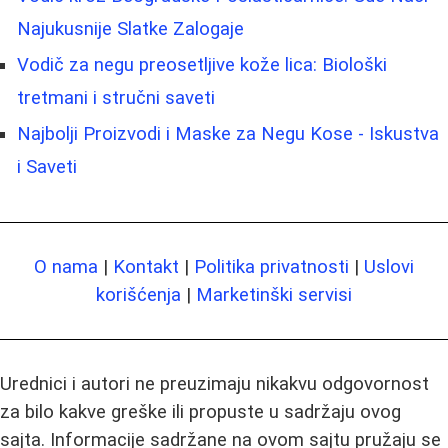
Najukusnije Slatke Zalogaje
Vodič za negu preosetljive kože lica: Biološki
tretmani i stručni saveti
Najbolji Proizvodi i Maske za Negu Kose - Iskustva
i Saveti
O nama
|
Kontakt
|
Politika privatnosti
|
Uslovi
korišćenja
|
Marketinški servisi
Urednici i autori ne preuzimaju nikakvu odgovornost
za bilo kakve greške ili propuste u sadržaju ovog
sajta. Informacije sadržane na ovom sajtu pružaju se