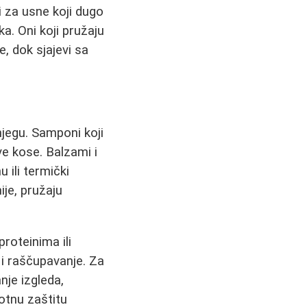
i za usne koji dugo
a. Oni koji pružaju
, dok sjajevi sa
njegu. Samponi koji
ve kose. Balzami i
 ili termički
ije, pružaju
roteinima ili
 i raščupavanje. Za
nje izgleda,
lotnu zaštitu