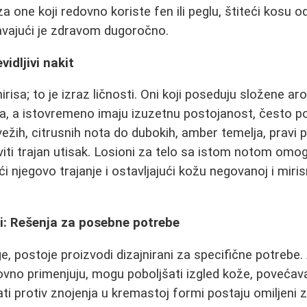
 one koji redovno koriste fen ili peglu, štiteći kosu o
avajući je zdravom dugoročno.
vidljivi nakit
risa; to je izraz ličnosti. Oni koji poseduju složene a
a, a istovremeno imaju izuzetnu postojanost, često po
ežih, citrusnih nota do dubokih, amber temelja, pravi
viti trajan utisak. Losioni za telo sa istom notom omo
ći njegovo trajanje i ostavljajući kožu negovanoj i mir
i: Rešenja za posebne potrebe
 postoje proizvodi dizajnirani za specifične potrebe. An
vno primenjuju, mogu poboljšati izgled kože, povećavaj
ati protiv znojenja u kremastoj formi postaju omiljeni 