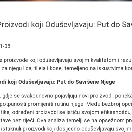
roizvodi koji Oduševljavaju: Put do S
1-08
 proizvode koji oduševljavaju svojim kvalitetom i rezul
a njegu lica, tijela i kose, temeljeno na iskustvima kor
di koji Oduševljavaju: Put do Savršene Njege
, gdje se svakodnevno pojavljuju novi proizvodi, ponek
 potpunosti promijeniti rutinu njege. Među bezbroj opci
ike, određeni proizvodi se ističu svojom efikasnošću, 
ave bez riječi. Ova analiza temelji se na opsežnom pr
e istaknuli proizvodi koji dosljedno oduševljavaju svo