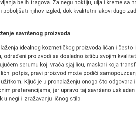
vljanja belih tragova. Za negu noktiju, ulja i kreme sa 
 poboljšati njihov izgled, dok kvalitetni lakovi dugo za
aženje savršenog proizvoda
alaženja idealnog kozmetičkog proizvoda ličan i često 
 određeni proizvodi se dosledno ističu svojim kvalitet
gujućem serumu koji vraća sjaj licu, maskari koja transf
 lični potpis, pravi proizvod može podići samopouzdanje
užitkom. Ključ je u pronalaženju onoga što odgovara i
čnim preferencijama, jer upravo taj savršeno uskladen
 u negi i izražavanju ličnog stila.