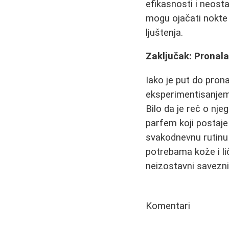
efikasnosti i neosta
mogu ojačati nokte i
ljuštenja.
Zaključak: Pronal
Iako je put do pron
eksperimentisanjem,
Bilo da je reč o nje
parfem koji postaje
svakodnevnu rutinu 
potrebama kože i li
neizostavni saveznik
Komentari