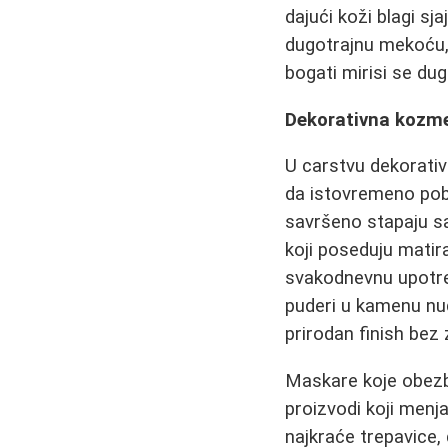
dajući koži blagi sj
dugotrajnu mekoću, h
bogati mirisi se du
Dekorativna kozmet
U carstvu dekorativ
da istovremeno pobol
savršeno stapaju sa
koji poseduju matir
svakodnevnu upotr
puderi u kamenu nu
prirodan finish bez
Maskare koje obezbe
proizvodi koji menj
najkraće trepavice,