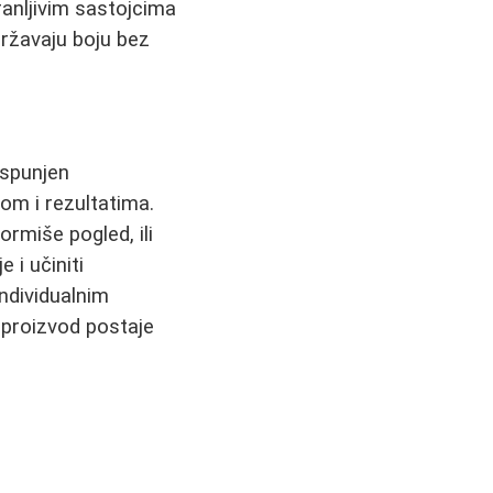
hranljivim sastojcima
državaju boju bez
ispunjen
om i rezultatima.
ormiše pogled, ili
 i učiniti
ndividualnim
 proizvod postaje