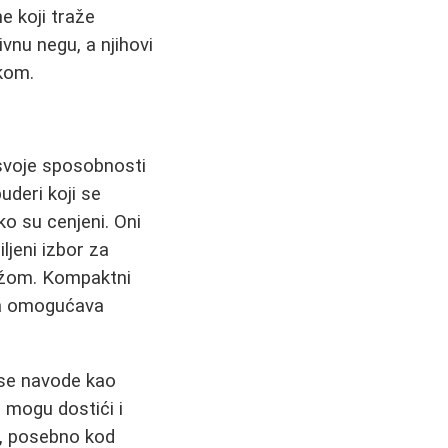
e koji traže
ivnu negu, a njihovi
tkom.
 svoje sposobnosti
uderi koji se
o su cenjeni. Oni
ljeni izbor za
ožom. Kompaktni
la omogućava
 se navode kao
 mogu dostići i
a, posebno kod