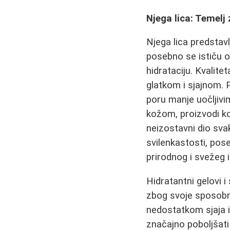
Njega lica: Temelj
Njega lica predsta
posebno se ističu on
hidrataciju. Kvalitet
glatkom i sjajnom. 
poru manje uočljiv
kožom, proizvodi ko
neizostavni dio sva
svilenkastosti, pos
prirodnog i svežeg 
Hidratantni gelovi i
zbog svoje sposobno
nedostatkom sjaja i
značajno poboljšat