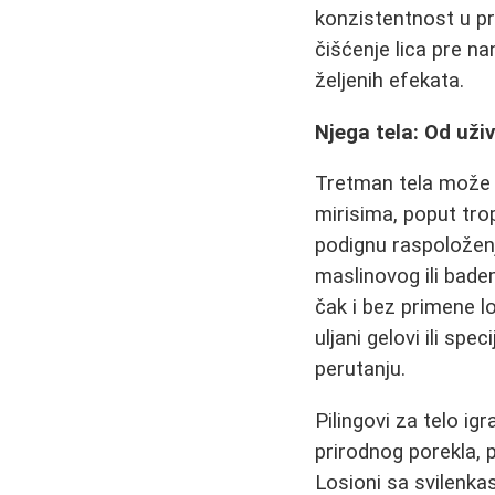
konzistentnost u pr
čišćenje lica pre n
željenih efekata.
Njega tela: Od uži
Tretman tela može bi
mirisima, poput tro
podignu raspoložen
maslinovog ili bade
čak i bez primene lo
uljani gelovi ili sp
perutanju.
Pilingovi za telo ig
prirodnog porekla, p
Losioni sa svilenkas