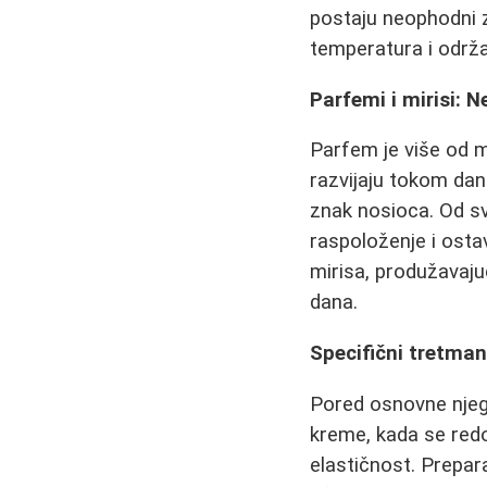
postaju neophodni za
temperatura i održ
Parfemi i mirisi: Ne
Parfem je više od mi
razvijaju tokom dan
znak nosioca. Od sv
raspoloženje i osta
mirisa, produžavaju
dana.
Specifični tretman
Pored osnovne njege,
kreme, kada se redo
elastičnost. Prepar