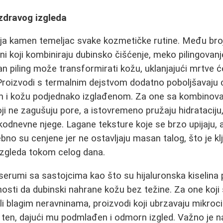
 zdravog izgleda
vlja kamen temeljac svake kozmetičke rutine. Među bro
i koji kombiniraju dubinsko čišćenje, meko pilingovanje
an piling može transformirati kožu, uklanjajući mrtve ćel
Proizvodi s termalnim dejstvom dodatno poboljšavaju ci
im i kožu podjednako izglađenom. Za one sa kombino
ji ne zagušuju pore, a istovremeno pružaju hidrataciju
kodnevne njege. Lagane teksture koje se brzo upijaju, 
ebno su cenjene jer ne ostavljaju masan talog, što je k
izgleda tokom celog dana.
 serumi sa sastojcima kao što su hijaluronska kiselina 
sti da dubinski nahrane kožu bez težine. Za one koji
li blagim neravninama, proizvodi koji ubrzavaju mikroc
i ten, dajući mu podmlađen i odmorn izgled. Važno je 