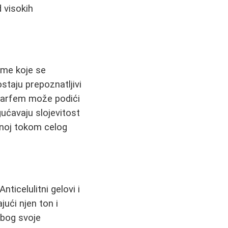
d visokih
rome koje se
staju prepoznatljivi
 parfem može podići
gućavaju slojevitost
isnoj tokom celog
ticelulitni gelovi i
ući njen ton i
zbog svoje