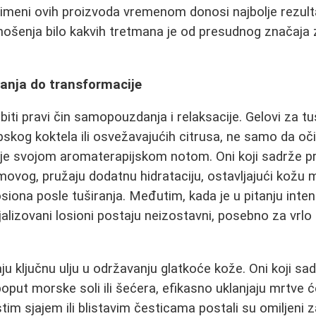
imeni ovih proizvoda vremenom donosi najbolje rezulta
anošenja bilo kakvih tretmana je od presudnog značaja 
vanja do transformacije
ti pravi čin samopouzdanja i relaksacije. Gelovi za tuš
pskog koktela ili osvežavajućih citrusa, ne samo da oči
je svojom aromaterapijskom notom. Oni koji sadrže pri
movog, pružaju dodatnu hidrataciju, ostavljajući kožu
siona posle tuširanja. Međutim, kada je u pitanju inten
ecijalizovani losioni postaju neizostavni, posebno za vrl
raju ključnu ulju u održavanju glatkoće kože. Oni koji sa
oput morske soli ili šećera, efikasno uklanjaju mrtve ćel
tim sjajem ili blistavim česticama postali su omiljeni z