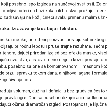
aj koji posebno lepo izgleda na sunčevoj svetlosti. Za on
ranljivi buteri na bazi kakaa ili breskve pružaju intenz
go zadržavaju na koži, čineći svaku primenu malim uži
ika: Izražavanje kroz boju i teksturu
ne kozmetike, određeni proizvodi postaju kultni zbog
jšaju prirodnu lepotu i pruže trajne rezultate. Tečni p
 tenom, dajući prirodan izgled bez efekta maske, visok
ajuća svojstva, a istovremeno neguju kožu, postaju omi
ebu, posebno za one sa kombinovanom ili masnom k
de brzu ispravku tokom dana, a njihova lagana formu
 zagušivanja pora.
đuju volumen, dužinu i definiciju bez grudvica često
aju pravila igre. One sa posebno dizajniranim četkicama
 dajući očima dramatičan izgled. Postojanost je ključn