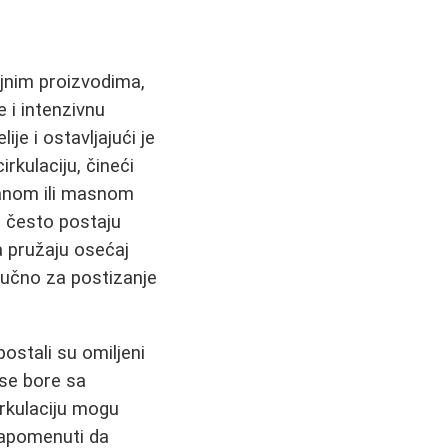
jnim proizvodima,
 i intenzivnu
ije i ostavljajući je
rkulaciju, čineći
vanom ili masnom
, često postaju
a pružaju osećaj
ljučno za postizanje
postali su omiljeni
 se bore sa
irkulaciju mogu
napomenuti da