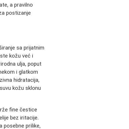
te, a pravilno
za postizanje
iranje sa prijatnim
ste kožu već i
rodna ulja, poput
 mekom i glatkom
zivna hidratacija,
o suvu kožu sklonu
drže fine čestice
ije bez iritacije.
a posebne prilike,