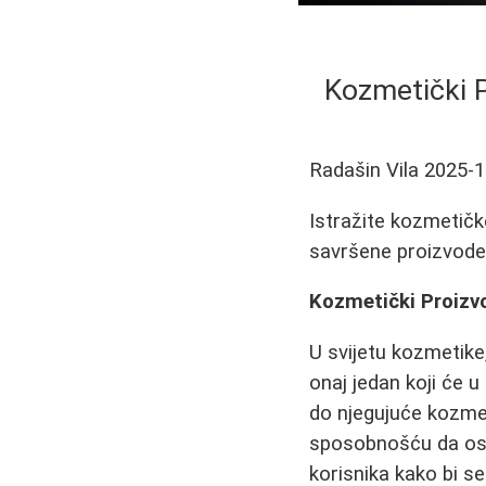
Kozmetički P
Radašin Vila
2025-1
Istražite kozmetičke
savršene proizvode z
Kozmetički Proizvo
U svijetu kozmetike
onaj jedan koji će u
do njegujuće kozmet
sposobnošću da ost
korisnika kako bi s