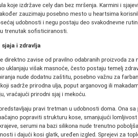
a koje izdržave cely dan bez mršenja. Karmini i sjajev
, također zauzimaju posebno mesto u heartsima korisnik
osećaj udobnosti i negu postaju deo svakodnevne rutine
u trenutak sofisticiranosti.
sjaja i zdravlja
ose direktno zavise od pravilno odabranih proizvoda za 
sno uklanjaju višak masnoće, često postaju temelj zdra
piranja nude dodatnu zaštitu, posebno važnu za farbanu
koji sadrže prirodna ulja, poput arganovog ili makadam
ju, vraćajući prirodni sjaj i mekoću.
redstavljaju pravi tretman u udobnosti doma. Ona sa p
čajno popraviti strukturu kose, smanjujući lomljivost
ajeve, serumi na bazi silikona nude trenutno poboljša
nosti i dajući kosi glatk, uređen izgled. Sprejevi za top