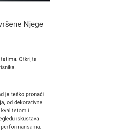
avršene Njege
tatima. Otkrijte
isnika.
ad je teško pronaći
ja, od dekorativne
kvalitetom i
egledu iskustava
jim performansama.