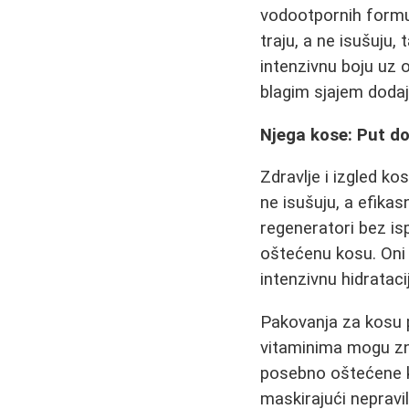
vodootpornih formul
traju, a ne isušuju
intenzivnu boju uz 
blagim sjajem dodaj
Njega kose: Put do 
Zdravlje i izgled k
ne isušuju, a efika
regeneratori bez is
oštećenu kosu. Oni 
intenzivnu hidrataci
Pakovanja za kosu p
vitaminima mogu zna
posebno oštećene kr
maskirajući nepravil