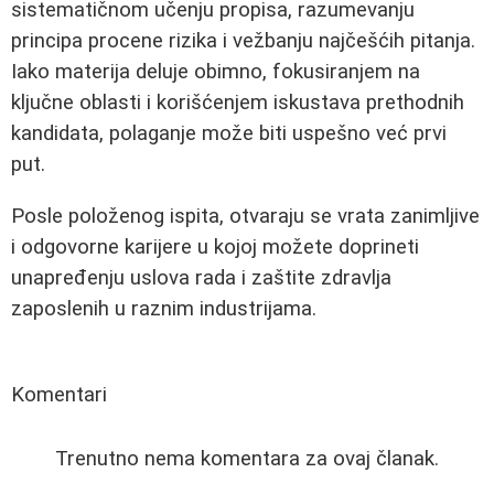
sistematičnom učenju propisa, razumevanju
principa procene rizika i vežbanju najčešćih pitanja.
Iako materija deluje obimno, fokusiranjem na
ključne oblasti i korišćenjem iskustava prethodnih
kandidata, polaganje može biti uspešno već prvi
put.
Posle položenog ispita, otvaraju se vrata zanimljive
i odgovorne karijere u kojoj možete doprineti
unapređenju uslova rada i zaštite zdravlja
zaposlenih u raznim industrijama.
Komentari
Trenutno nema komentara za ovaj članak.