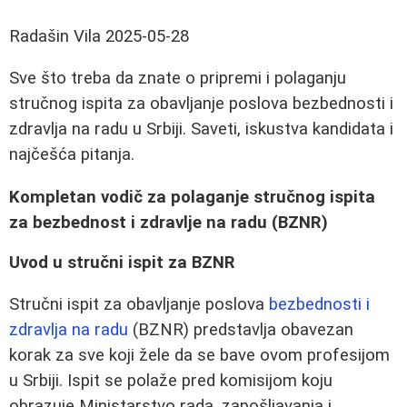
Radašin Vila
2025-05-28
Sve što treba da znate o pripremi i polaganju
stručnog ispita za obavljanje poslova bezbednosti i
zdravlja na radu u Srbiji. Saveti, iskustva kandidata i
najčešća pitanja.
Kompletan vodič za polaganje stručnog ispita
za bezbednost i zdravlje na radu (BZNR)
Uvod u stručni ispit za BZNR
Stručni ispit za obavljanje poslova
bezbednosti i
zdravlja na radu
(BZNR) predstavlja obavezan
korak za sve koji žele da se bave ovom profesijom
u Srbiji. Ispit se polaže pred komisijom koju
obrazuje Ministarstvo rada, zapošljavanja i