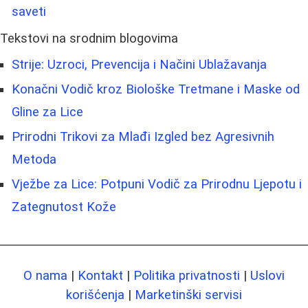
saveti
Tekstovi na srodnim blogovima
Strije: Uzroci, Prevencija i Načini Ublažavanja
Konačni Vodič kroz Biološke Tretmane i Maske od
Gline za Lice
Prirodni Trikovi za Mlađi Izgled bez Agresivnih
Metoda
Vježbe za Lice: Potpuni Vodič za Prirodnu Ljepotu i
Zategnutost Kože
O nama
|
Kontakt
|
Politika privatnosti
|
Uslovi
korišćenja
|
Marketinški servisi