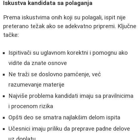
Iskustva kandidata sa polaganja
Prema iskustvima onih koji su polagali, ispit nije
preterano težak ako se adekvatno pripremi. Ključne
tačke:
Ispitivači su uglavnom korektni i pomognu ako
vidite da znate osnove
Ne traži se doslovno pamćenje, već
razumevanje materije
Najviše problema kandidati imaju sa pravilnicima
i procenom rizika
Opšti deo se smatra najlakšim delom ispita
Učesnici imaju priliku da preprave padne delove
uz doplatu