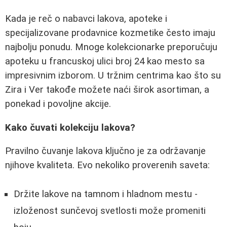
Kada je reč o nabavci lakova, apoteke i
specijalizovane prodavnice kozmetike često imaju
najbolju ponudu. Mnoge kolekcionarke preporučuju
apoteku u francuskoj ulici broj 24 kao mesto sa
impresivnim izborom. U tržnim centrima kao što su
Zira i Ver takođe možete naći širok asortiman, a
ponekad i povoljne akcije.
Kako čuvati kolekciju lakova?
Pravilno čuvanje lakova ključno je za održavanje
njihove kvaliteta. Evo nekoliko proverenih saveta:
Držite lakove na tamnom i hladnom mestu -
izloženost sunčevoj svetlosti može promeniti