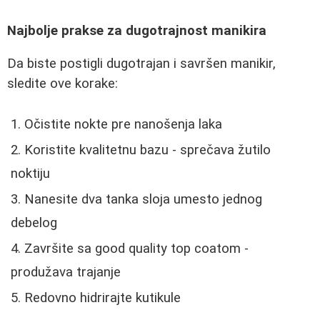
Najbolje prakse za dugotrajnost manikira
Da biste postigli dugotrajan i savršen manikir,
sledite ove korake:
Očistite nokte pre nanošenja laka
Koristite kvalitetnu bazu - sprečava žutilo
noktiju
Nanesite dva tanka sloja umesto jednog
debelog
Završite sa good quality top coatom -
produžava trajanje
Redovno hidrirajte kutikule