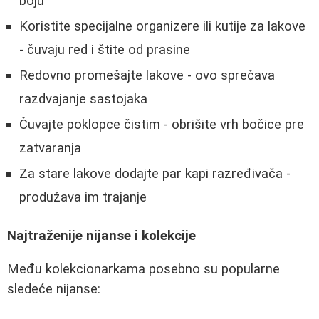
boju
Koristite specijalne organizere ili kutije za lakove
- čuvaju red i štite od prasine
Redovno promešajte lakove - ovo sprečava
razdvajanje sastojaka
Čuvajte poklopce čistim - obrišite vrh bočice pre
zatvaranja
Za stare lakove dodajte par kapi razređivača -
produžava im trajanje
Najtraženije nijanse i kolekcije
Među kolekcionarkama posebno su popularne
sledeće nijanse: