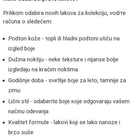
Prilikom odabira novih lakova za kolekciju, vodiте
računa о sledećem:
Podton kože - topli ili hladni podtoni utiču na
izgled boje
Dužina noktiju - neke teksture i nijanse bolje
izgledaju na kraćim noktima
Godišnje doba - svetlije boje za leto, tamnije za
zimu
Lični stil - odaberite boje које odgovaraju vašem
načinu odevanja
Kvalitet formule - lakovi koji se lako nanoze i
brzo suše