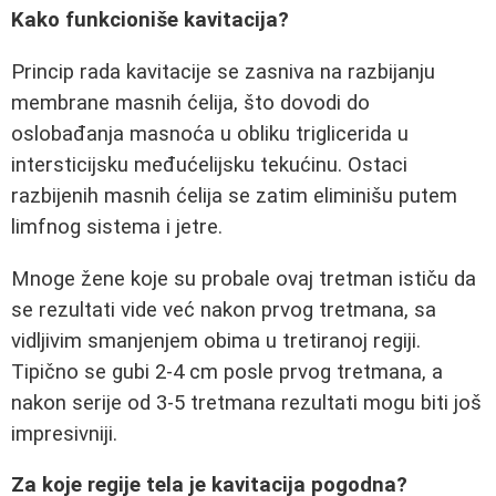
Kako funkcioniše kavitacija?
Princip rada kavitacije se zasniva na razbijanju
membrane masnih ćelija, što dovodi do
oslobađanja masnoća u obliku triglicerida u
intersticijsku međućelijsku tekućinu. Ostaci
razbijenih masnih ćelija se zatim eliminišu putem
limfnog sistema i jetre.
Mnoge žene koje su probale ovaj tretman ističu da
se rezultati vide već nakon prvog tretmana, sa
vidljivim smanjenjem obima u tretiranoj regiji.
Tipično se gubi 2-4 cm posle prvog tretmana, a
nakon serije od 3-5 tretmana rezultati mogu biti još
impresivniji.
Za koje regije tela je kavitacija pogodna?