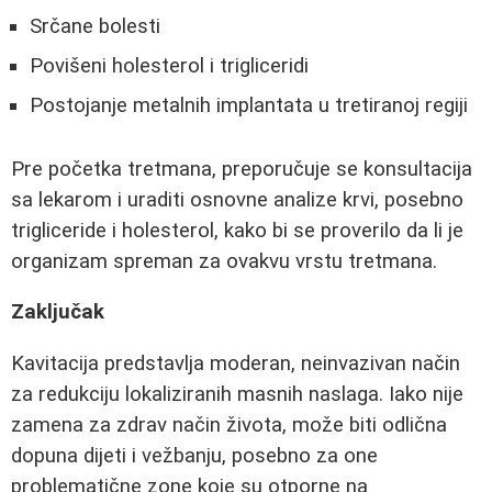
Srčane bolesti
Povišeni holesterol i trigliceridi
Postojanje metalnih implantata u tretiranoj regiji
Pre početka tretmana, preporučuje se konsultacija
sa lekarom i uraditi osnovne analize krvi, posebno
trigliceride i holesterol, kako bi se proverilo da li je
organizam spreman za ovakvu vrstu tretmana.
Zaključak
Kavitacija predstavlja moderan, neinvazivan način
za redukciju lokaliziranih masnih naslaga. Iako nije
zamena za zdrav način života, može biti odlična
dopuna dijeti i vežbanju, posebno za one
problematične zone koje su otporne na