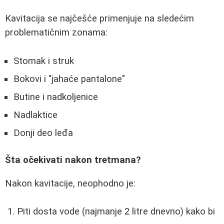
Kavitacija se najčešće primenjuje na sledećim
problematičnim zonama:
Stomak i struk
Bokovi i "jahaće pantalone"
Butine i nadkoljenice
Nadlaktice
Donji deo leđa
Šta očekivati nakon tretmana?
Nakon kavitacije, neophodno je:
Piti dosta vode (najmanje 2 litre dnevno) kako bi