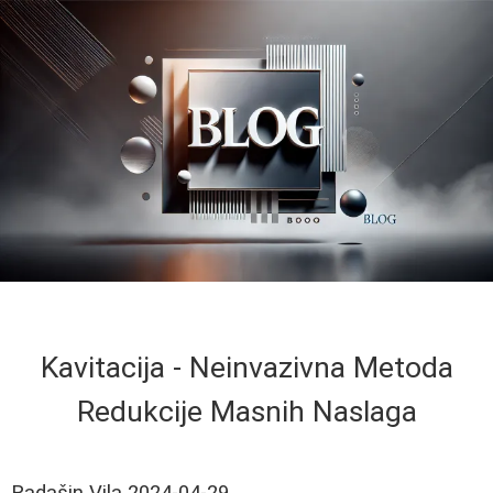
Kavitacija - Neinvazivna Metoda
Redukcije Masnih Naslaga
Radašin Vila
2024-04-29