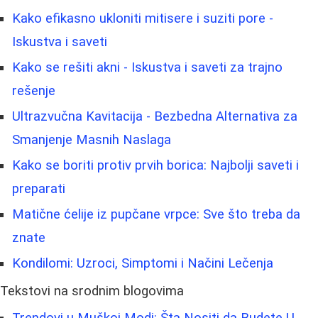
Kako efikasno ukloniti mitisere i suziti pore -
Iskustva i saveti
Kako se rešiti akni - Iskustva i saveti za trajno
rešenje
Ultrazvučna Kavitacija - Bezbedna Alternativa za
Smanjenje Masnih Naslaga
Kako se boriti protiv prvih borica: Najbolji saveti i
preparati
Matične ćelije iz pupčane vrpce: Sve što treba da
znate
Kondilomi: Uzroci, Simptomi i Načini Lečenja
Tekstovi na srodnim blogovima
Trendovi u Muškoj Modi: Šta Nositi da Budete U