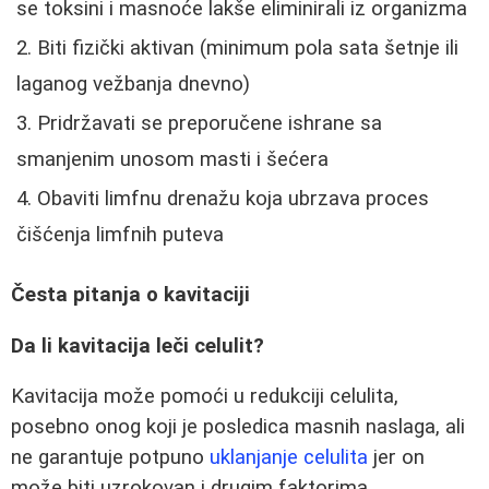
se toksini i masnoće lakše eliminirali iz organizma
Biti fizički aktivan (minimum pola sata šetnje ili
laganog vežbanja dnevno)
Pridržavati se preporučene ishrane sa
smanjenim unosom masti i šećera
Obaviti limfnu drenažu koja ubrzava proces
čišćenja limfnih puteva
Česta pitanja o kavitaciji
Da li kavitacija leči celulit?
Kavitacija može pomoći u redukciji celulita,
posebno onog koji je posledica masnih naslaga, ali
ne garantuje potpuno
uklanjanje celulita
jer on
može biti uzrokovan i drugim faktorima.