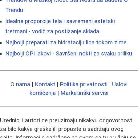
Trendu
Idealne proporcije tela i savremeni estetski
tretmani - vodič za postizanje sklada
Najbolji preparati za hidrataciju lica tokom zime
Najbolji OPI lakovi - Savršeni nokti za svaku priliku
O nama
|
Kontakt
|
Politika privatnosti
|
Uslovi
korišćenja
|
Marketinški servisi
Urednici i autori ne preuzimaju nikakvu odgovornost
za bilo kakve greške ili propuste u sadržaju ovog
sajta. Informacije sadržane na ovom sajtu pružaju se