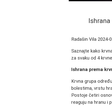
Ishrana 
Radašin Vila
2024-0
Saznajte kako krvna
za svaku od 4 krvn
Ishrana prema krvn
Krvna grupa određu
bolestima, vrstu hr
Postoje četiri osnov
reaguju na hranu i 