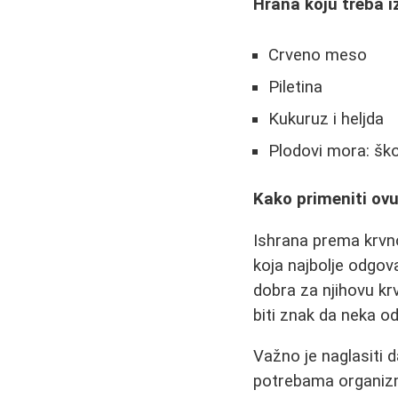
Hrana koju treba i
Crveno meso
Piletina
Kukuruz i heljda
Plodovi mora: ško
Kako primeniti ovu
Ishrana prema krvno
koja najbolje odgov
dobra za njihovu kr
biti znak da neka o
Važno je naglasiti 
potrebama organizm