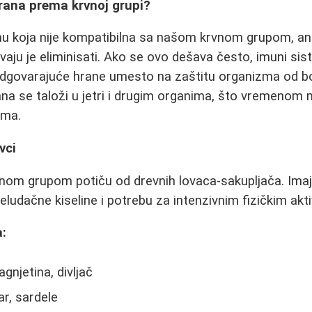
rana prema krvnoj grupi?
 koja nije kompatibilna sa našom krvnom grupom, ant
vaju je eliminisati. Ako se ovo dešava često, imuni sis
odgovarajuće hrane umesto na zaštitu organizma od bo
na se taloži u jetri i drugim organima, što vremenom
ema.
vci
om grupom potiču od drevnih lovaca-sakupljača. Imaju 
eludačne kiseline i potrebu za intenzivnim fizičkim akt
:
gnjetina, divljač
ar, sardele