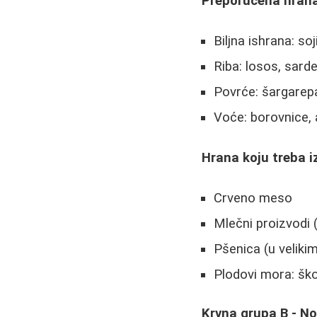
Preporučena hrana
Biljna ishrana: so
Riba: losos, sard
Povrće: šargarepa
Voće: borovnice, 
Hrana koju treba i
Crveno meso
Mlečni proizvodi 
Pšenica (u veliki
Plodovi mora: ško
Krvna grupa B - N