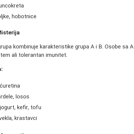
uncokreta
ljke, hobotnice
isterija
grupa kombinuje karakteristike grupa A i B. Osobe sa 
stem ali tolerantan imunitet.
:
 ćuretina
ardele, losos
ogurt, kefir, tofu
vekla, krastavci