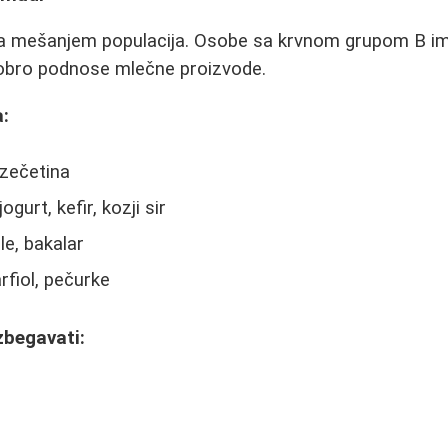
la mešanjem populacija. Osobe sa krvnom grupom B im
dobro podnose mlečne proizvode.
:
 zečetina
ogurt, kefir, kozji sir
le, bakalar
rfiol, pečurke
zbegavati:
a