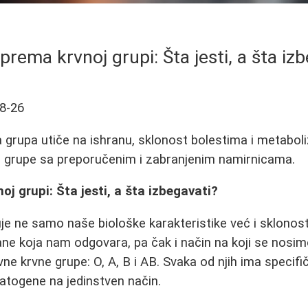
prema krvnoj grupi: Šta jesti, a šta iz
8-26
 grupa utiče na ishranu, sklonost bolestima i metaboli
e grupe sa preporučenim i zabranjenim namirnicama.
oj grupi: Šta jesti, a šta izbegavati?
je ne samo naše biološke karakteristike već i sklono
ane koja nam odgovara, pa čak i način na koji se nosi
ne krvne grupe: O, A, B i AB. Svaka od njih ima specifi
patogene na jedinstven način.