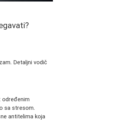
begavati?
zam. Detaljni vodič
st određenim
mo sa stresom.
čne antitelima koja