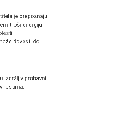
itela je prepoznaju
tem troši energiju
lesti.
 može dovesti do
izdržljiv probavni
ivnostima.