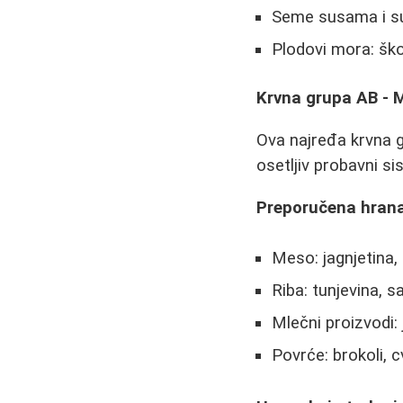
Seme susama i s
Plodovi mora: ško
Krvna grupa AB - M
Ova najređa krvna 
osetljiv probavni si
Preporučena hrana
Meso: jagnjetina,
Riba: tunjevina, s
Mlečni proizvodi: j
Povrće: brokoli, c