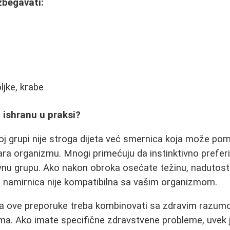
zbegavati:
ljke, krabe
 ishranu u praksi?
j grupi nije stroga dijeta već smernica koja može pom
ara organizmu. Mnogi primećuju da instinktivno preferi
vnu grupu. Ako nakon obroka osećate težinu, nadutost 
d namirnica nije kompatibilna sa vašim organizmom.
da ove preporuke treba kombinovati sa zdravim razumo
a. Ako imate specifične zdravstvene probleme, uvek j