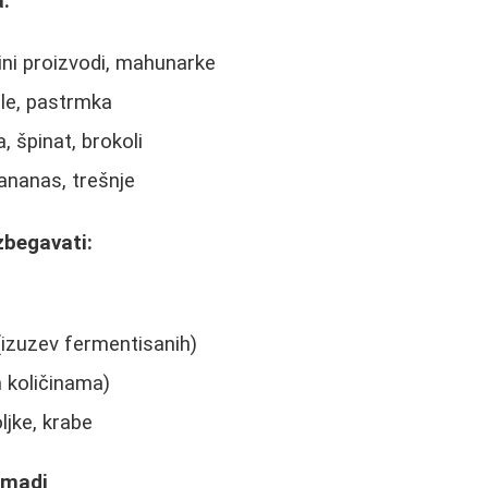
:
jini proizvodi, mahunarke
ele, pastrmka
, špinat, brokoli
ananas, trešnje
zbegavati:
(izuzev fermentisanih)
m količinama)
ljke, krabe
omadi