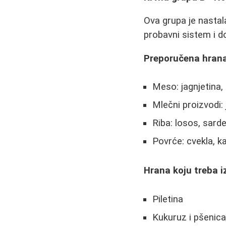
Ova grupa je nasta
probavni sistem i 
Preporučena hrana
Meso: jagnjetina,
Mlečni proizvodi: j
Riba: losos, sarde
Povrće: cvekla, ka
Hrana koju treba i
Piletina
Kukuruz i pšenic