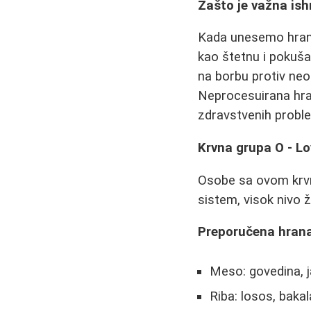
Zašto je važna ish
Kada unesemo hranu
kao štetnu i pokuša
na borbu protiv ne
Neprocesuirana hra
zdravstvenih probl
Krvna grupa O - Lo
Osobe sa ovom krvn
sistem, visok nivo ž
Preporučena hrana
Meso: govedina, ja
Riba: losos, bakal