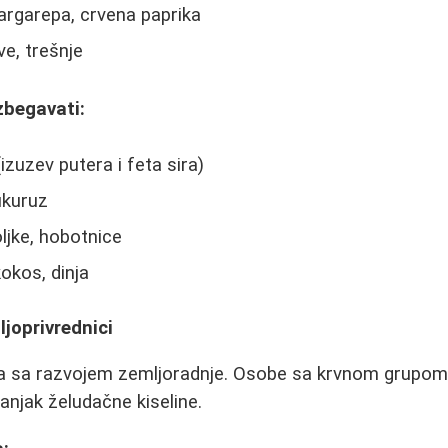
šargarepa, crvena paprika
ve, trešnje
zbegavati:
izuzev putera i feta sira)
ukuruz
ljke, hobotnice
okos, dinja
ljoprivrednici
a sa razvojem zemljoradnje. Osobe sa krvnom grupom A 
anjak želudačne kiseline.