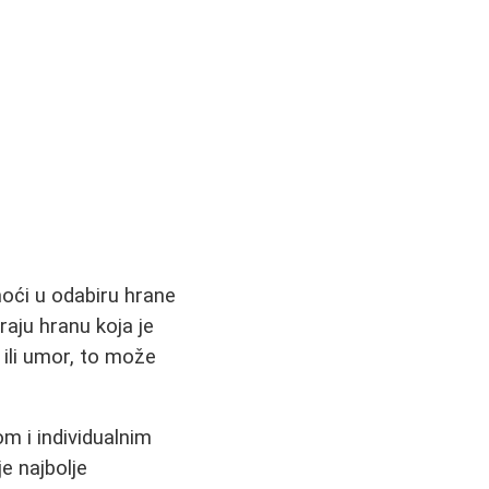
oći u odabiru hrane
raju hranu koja je
ili umor, to može
m i individualnim
e najbolje