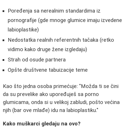
Poređenja sa nerealnim standardima iz
pornografije (gde mnoge glumice imaju izvedene
labioplastike)
Nedostatka realnih referentnih tačaka (retko
vidimo kako druge žene izgledaju)
Strah od osude partnera
Opšte društvene tabuizacije teme
Kao što jedna osoba primećuje: "Možda ti se čini
da su prevelike ako upoređuješ sa porno
glumicama, onda si u velikoj zabludi, pošto većina
njih (bar ove mlađe) idu na labioplastiku."
Kako muškarci gledaju na ovo?