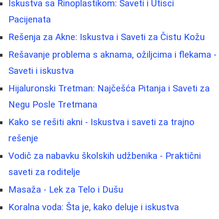
Iskustva sa Rinoplastikom: Saveti i Utisci
Pacijenata
Rešenja za Akne: Iskustva i Saveti za Čistu Kožu
Rešavanje problema s aknama, ožiljcima i flekama -
Saveti i iskustva
Hijaluronski Tretman: Najčešća Pitanja i Saveti za
Negu Posle Tretmana
Kako se rešiti akni - Iskustva i saveti za trajno
rešenje
Vodič za nabavku školskih udžbenika - Praktični
saveti za roditelje
Masaža - Lek za Telo i Dušu
Koralna voda: Šta je, kako deluje i iskustva