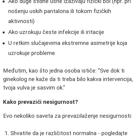
Ako duge stidne usne izazivaju fizički bol (npr. pri
nošenju uskih pantalona ili tokom fizičkih
aktivnosti)
Ako uzrokuju česte infekcije ili iritacije
U retkim slučajevima ekstremne asimetrije koja
uzrokuje probleme
Međutim, kao što jedna osoba ističe: "Sve dok ti
ginekolog ne kaže da ti treba bilo kakva intervencija,
tvoja vulva je sasvim ok."
Kako prevazići nesigurnost?
Evo nekoliko saveta za prevazilaženje nesigurnosti:
Shvatite da je različitost normalna - pogledajte