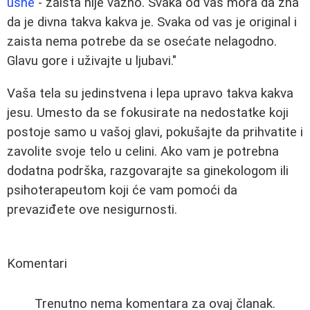
usne
- zaista nije važno. Svaka od vas mora da zna
da je divna takva kakva je. Svaka od vas je original i
zaista nema potrebe da se osećate nelagodno.
Glavu gore i uživajte u ljubavi."
Vaša tela su jedinstvena i lepa upravo takva kakva
jesu. Umesto da se fokusirate na nedostatke koji
postoje samo u vašoj glavi, pokušajte da prihvatite i
zavolite svoje telo u celini. Ako vam je potrebna
dodatna podrška, razgovarajte sa ginekologom ili
psihoterapeutom koji će vam pomoći da
prevaziđete ove nesigurnosti.
Komentari
Trenutno nema komentara za ovaj članak.