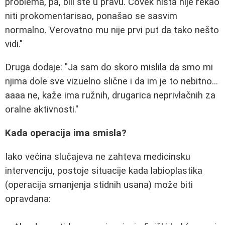
problema, pa, bili ste u pravu. Čovek ništa nije rekao
niti prokomentarisao, ponašao se sasvim
normalno. Verovatno mu nije prvi put da tako nešto
vidi."
Druga dodaje: "Ja sam do skoro mislila da smo mi
njima dole sve vizuelno slične i da im je to nebitno...
aaaa ne, kaže ima ružnih, drugarica neprivlačnih za
oralne aktivnosti."
Kada operacija ima smisla?
Iako većina slučajeva ne zahteva medicinsku
intervenciju, postoje situacije kada labioplastika
(operacija smanjenja stidnih usana) može biti
opravdana: