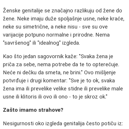
Ženske genitalije se značajno razlikuju od žene do
žene. Neke imaju duže spoljašnje usne, neke kraće,
neke su simetrične, a neke nisu - sve su ove
varijacije potpuno normalne i prirodne. Nema
"savršenog" ili "idealnog" izgleda.
Kao što jedan sagovornik kaže: "Svaka žena je
priča za sebe, nema potrebe da te to opterećuje.
Neće ni dečku da smeta, ne brini." Ovo mišljenje
potvrđuje i drugi komentar: "Sve je to ok, svaka
žena ima ili prevelike velike stidne ili prevelike male
usne ili klitoris ili ovo ili ono - to je skroz ok."
Zašto imamo strahove?
Nesigurnosti oko izgleda genitalija često potiču iz: