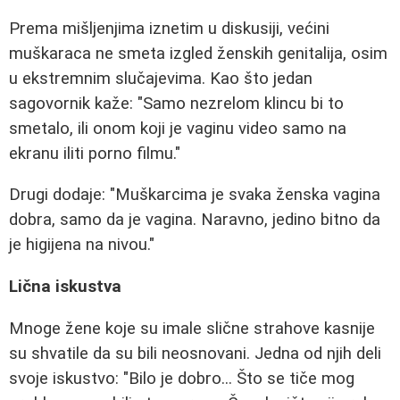
Prema mišljenjima iznetim u diskusiji, većini
muškaraca ne smeta izgled ženskih genitalija, osim
u ekstremnim slučajevima. Kao što jedan
sagovornik kaže: "Samo nezrelom klincu bi to
smetalo, ili onom koji je vaginu video samo na
ekranu iliti porno filmu."
Drugi dodaje: "Muškarcima je svaka ženska vagina
dobra, samo da je vagina. Naravno, jedino bitno da
je higijena na nivou."
Lična iskustva
Mnoge žene koje su imale slične strahove kasnije
su shvatile da su bili neosnovani. Jedna od njih deli
svoje iskustvo: "Bilo je dobro... Što se tiče mog