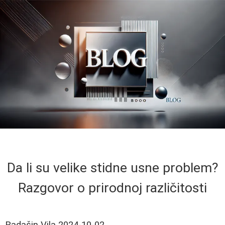
Da li su velike stidne usne problem?
Razgovor o prirodnoj različitosti
Radašin Vila
2024-10-02