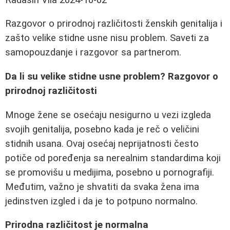
Razgovor o prirodnoj različitosti ženskih genitalija i
zašto velike stidne usne nisu problem. Saveti za
samopouzdanje i razgovor sa partnerom.
Da li su velike stidne usne problem? Razgovor o
prirodnoj različitosti
Mnoge žene se osećaju nesigurno u vezi izgleda
svojih genitalija, posebno kada je reč o veličini
stidnih usana. Ovaj osećaj neprijatnosti često
potiče od poređenja sa nerealnim standardima koji
se promovišu u medijima, posebno u pornografiji.
Međutim, važno je shvatiti da svaka žena ima
jedinstven izgled i da je to potpuno normalno.
Prirodna različitost je normalna