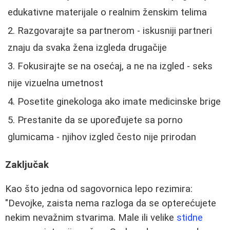
edukativne materijale o realnim ženskim telima
Razgovarajte sa partnerom - iskusniji partneri
znaju da svaka žena izgleda drugačije
Fokusirajte se na osećaj, a ne na izgled - seks
nije vizuelna umetnost
Posetite ginekologa ako imate medicinske brige
Prestanite da se upoređujete sa porno
glumicama - njihov izgled često nije prirodan
Zaključak
Kao što jedna od sagovornica lepo rezimira:
"Devojke, zaista nema razloga da se opterećujete
nekim nevažnim stvarima. Male ili velike
stidne