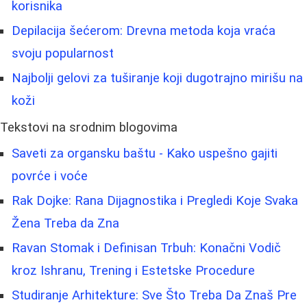
korisnika
Depilacija šećerom: Drevna metoda koja vraća
svoju popularnost
Najbolji gelovi za tuširanje koji dugotrajno mirišu na
koži
Tekstovi na srodnim blogovima
Saveti za organsku baštu - Kako uspešno gajiti
povrće i voće
Rak Dojke: Rana Dijagnostika i Pregledi Koje Svaka
Žena Treba da Zna
Ravan Stomak i Definisan Trbuh: Konačni Vodič
kroz Ishranu, Trening i Estetske Procedure
Studiranje Arhitekture: Sve Što Treba Da Znaš Pre